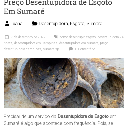
Preço Desentupidora de Esgoto
Em Sumaré
Luana
Desentupidora
,
Esgoto
,
Sumaré
7 de dezembro de 2022
como desentupir esgoto
,
desentupidora 24
horas
,
desentupidora em Campinas
,
desentupidora em sumaré
,
preço
desentupidora campinas
,
sumaré sp
0 Comentário
Precisar de um serviço da
Desentupidora de Esgoto
em
Sumaré é algo que acontece com frequência. Pois, se