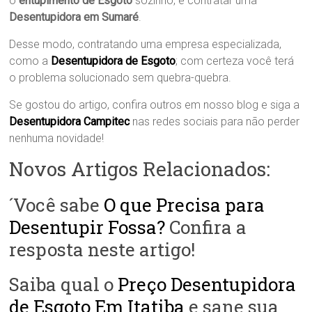
o
entupimento de Esgoto
sozinho, e contratar uma
Desentupidora em Sumaré
.
Desse modo, contratando uma empresa especializada,
como a
Desentupidora de Esgoto
; com certeza você terá
o problema solucionado sem quebra-quebra.
Se gostou do artigo, confira outros em nosso blog e siga a
Desentupidora Campitec
nas redes sociais para não perder
nenhuma novidade!
Novos Artigos Relacionados:
´Você sabe
O que Precisa para
Desentupir Fossa?
Confira a
resposta neste artigo!
Saiba qual o
Preço Desentupidora
de Esgoto Em Itatiba
e sane sua