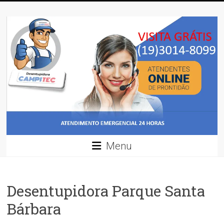
Skip
Desentupidora
to
content
Desentupidora
em
Campinas
/
Preço
30
%
mais
barato!!
Menu
Desentupidora Parque Santa
Bárbara