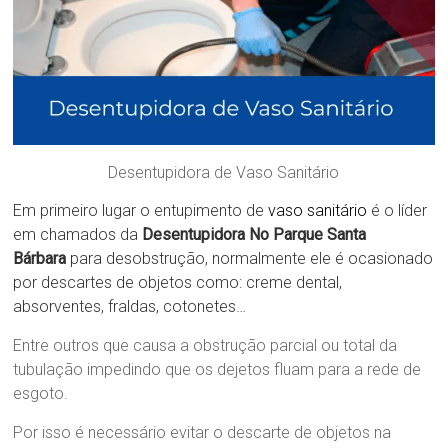
Desentupidora de Vaso Sanitário
Em primeiro lugar o entupimento de
vaso sanitário
é o líder
em chamados da
Desentupidora No Parque Santa
Bárbara
para desobstrução, normalmente ele é ocasionado
por descartes de objetos como: creme dental,
absorventes, fraldas, cotonetes…
Entre outros que causa a obstrução parcial ou total da
tubulação impedindo que os dejetos fluam para a rede de
esgoto.
Por isso é necessário evitar o descarte de objetos na