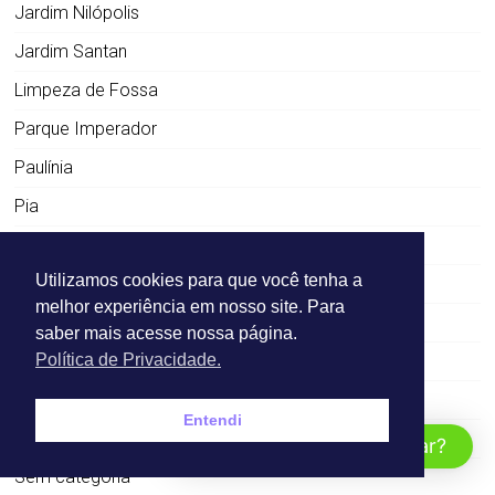
Jardim Nilópolis
Jardim Santan
Limpeza de Fossa
Parque Imperador
Paulínia
Pia
Piracicaba
Utilizamos cookies para que você tenha a
Preço Imperador
melhor experiência em nosso site. Para
Ralo
saber mais acesse nossa página.
Região Leste
Política de Privacidade.
Região Sul
Entendi
Salto
Como Podemos Ajudar?
Sem categoria