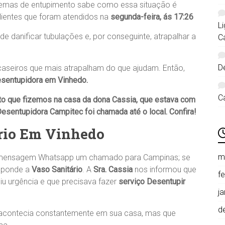
oblemas de entupimento sabe como essa situação é
lientes que foram atendidos na
segunda-feira, ás 17:26
L
 danificar tubulações e, por conseguinte, atrapalhar a
C
D
aseiros que mais atrapalham do que ajudam. Então,
sentupidora em Vinhedo
.
C
to que fizemos na casa da dona
Cassia
, que estava com
esentupidora Campitec
foi chamada até o local. Confira!
ário Em Vinhedo
m
or mensagem Whatsapp um chamado para Campinas; se
esponde a
Vaso Sanitário
. A
Sra. Cassia
nos informou que
f
u urgência e que precisava fazer
serviço Desentupir
j
d
 acontecia constantemente em sua casa, mas que