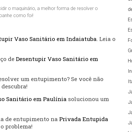
idir o maquinário, a melhor forma de resolver o
d
panhe como foi!
E
E
tupir Vaso Sanitário em Indaiatuba
. Leia o
F
G
iço de
Desentupir Vaso Sanitário em
H
I
esolver um entupimento? Se você não
It
e descubra!
J
o Sanitário em Paulínia
solucionou um
J
J
ma de entupimento na
Privada Entupida
J
o problema!