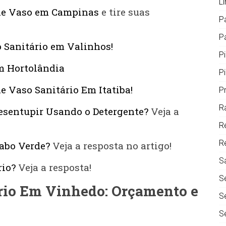
L
de Vaso em Campinas
e tire suas
P
Pa
 Sanitário em Valinhos!
P
m Hortolândia
P
e Vaso Sanitário Em Itatiba!
P
R
sentupir Usando o Detergente?
Veja a
R
R
abo Verde?
Veja a resposta no artigo!
S
rio?
Veja a resposta!
S
rio Em Vinhedo: Orçamento e
S
S