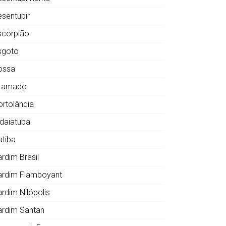
esentupir
scorpião
sgoto
ossa
ramado
ortolândia
ndaiatuba
atiba
ardim Brasil
ardim Flamboyant
ardim Nilópolis
ardim Santan