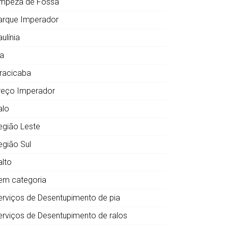
impeza de Fossa
arque Imperador
ulínia
ia
iracicaba
reço Imperador
alo
egião Leste
egião Sul
alto
em categoria
erviços de Desentupimento de pia
erviços de Desentupimento de ralos