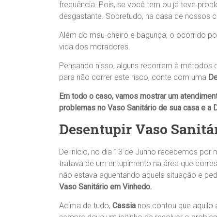
frequência. Pois, se você tem ou já teve pr
desgastante. Sobretudo, na casa de nossos c
Além do mau-cheiro e bagunça, o ocorrido pode
vida dos moradores.
Pensando nisso, alguns recorrem à métodos c
para não correr este risco, conte com uma
De
Em todo o caso, vamos mostrar um atendimen
problemas no
Vaso Sanitário
de sua casa
e a
D
Desentupir Vaso Sanit
De início, no dia 13 de Junho recebemos p
tratava de um entupimento na área que corr
não estava aguentando aquela situação e pedi
Vaso Sanitário em Vinhedo.
Acima de tudo,
Cassia
nos contou que aquilo