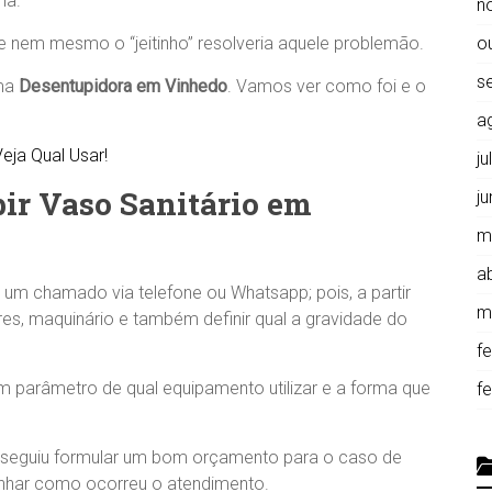
ma.
n
e nem mesmo o “jeitinho” resolveria aquele problemão.
o
s
uma
Desentupidora em Vinhedo
. Vamos ver como foi e o
a
eja Qual Usar!
j
ir Vaso Sanitário em
j
m
ab
e um chamado via telefone ou Whatsapp; pois, a partir
m
res, maquinário e também definir qual a gravidade do
f
 um parâmetro de qual equipamento utilizar e a forma que
f
onseguiu formular um bom orçamento para o caso de
nhar como ocorreu o atendimento.