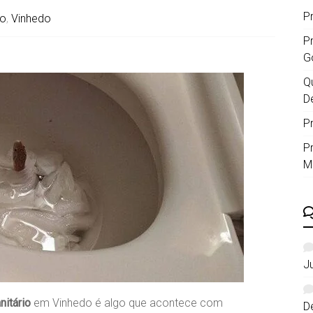
P
io
,
Vinhedo
P
G
Qu
D
P
P
M
J
nitário
em Vinhedo é algo que acontece com
D