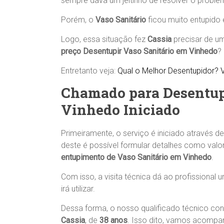
sempre dava um jeitinho de resolver o proble
Porém, o
Vaso Sanitário
ficou muito entupido 
Logo, essa situação fez
Cassia
precisar de 
preço Desentupir Vaso Sanitário em Vinhedo
?
Entretanto veja:
Qual o Melhor Desentupidor? V
Chamado para Desentup
Vinhedo Iniciado
Primeiramente, o serviço é iniciado através d
deste é possível formular detalhes como valo
entupimento de Vaso Sanitário em Vinhedo
.
Com isso, a visita técnica dá ao profissional
irá utilizar.
Dessa forma, o nosso qualificado técnico c
Cassia
, de
38 anos
. Isso dito, vamos acompa