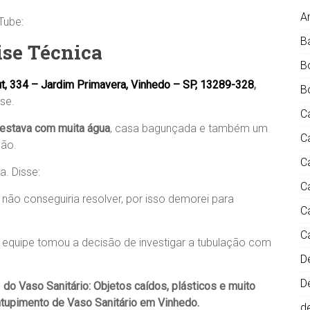
A
Tube:
B
ise Técnica
B
ut, 334 – Jardim Primavera, Vinhedo – SP, 13289-328
,
B
sse.
C
 estava com muita água
, casa bagunçada e também um
C
ção.
C
a. Disse:
C
ão conseguiria resolver, por isso demorei para
C
C
equipe tomou a decisão de investigar a tubulação com
D
D
o
do Vaso Sanitário
:
Objetos caídos, plásticos e muito
tupimento de Vaso Sanitário em Vinhedo.
d