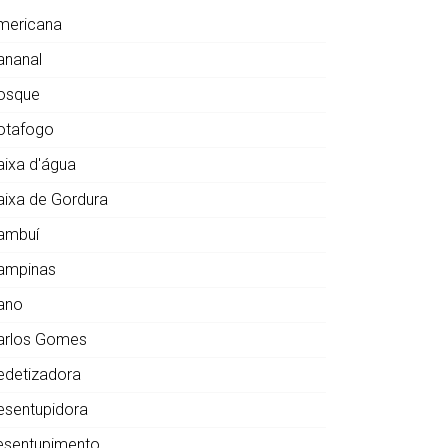
mericana
ananal
osque
otafogo
aixa d'água
aixa de Gordura
ambuí
ampinas
ano
arlos Gomes
edetizadora
esentupidora
esentupimento