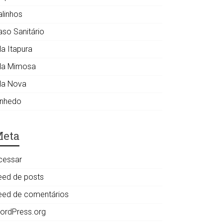
alinhos
aso Sanitário
la Itapura
ila Mimosa
ila Nova
inhedo
eta
cessar
eed de posts
eed de comentários
ordPress.org