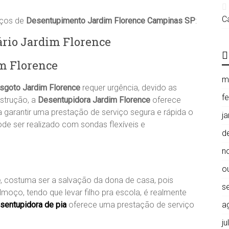
C
iços de
Desentupimento
Jardim Florence
Campinas SP
:
ário Jardim Florence
im Florence
m
esgoto
Jardim Florence
requer urgência, devido as
f
strução, a
Desentupidora
Jardim Florence
oferece
 garantir uma prestação de serviço segura e rápida o
j
de ser realizado com sondas flexíveis e
d
n
o
e
, costuma ser a salvação da dona de casa, pois
s
lmoço, tendo que levar filho pra escola, é realmente
sentupidora de pia
oferece uma prestação de serviço
a
j