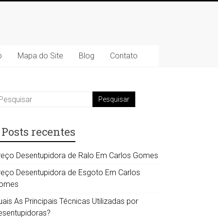
o
Mapa do Site
Blog
Contato
Posts recentes
reço Desentupidora de Ralo Em Carlos Gomes
reço Desentupidora de Esgoto Em Carlos
omes
ais As Principais Técnicas Utilizadas por
esentupidoras?