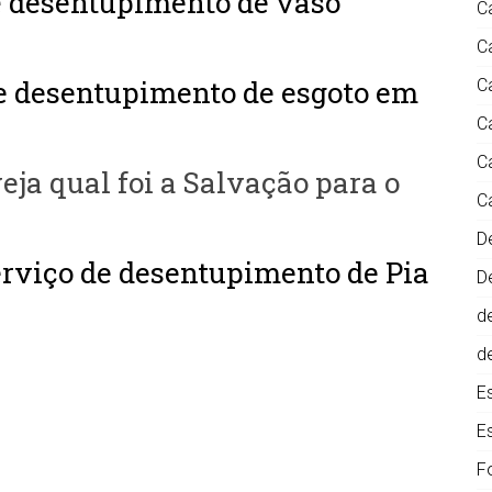
e
desentupimento de vaso
C
C
e desentupimento de esgoto em
C
C
C
veja qual foi a Salvação para o
C
D
erviço de desentupimento de Pia
D
d
d
E
E
F