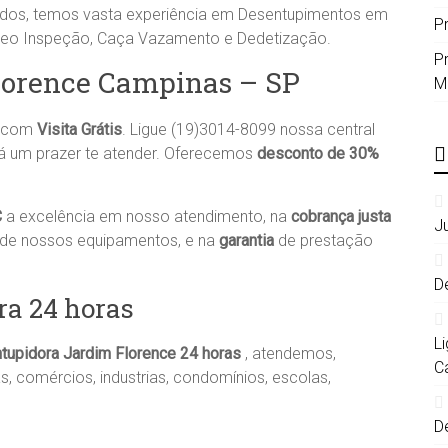
ados, temos vasta experiência em Desentupimentos em
P
ídeo Inspeção, Caça Vazamento e Dedetização.
P
lorence Campinas – SP
M
a com
Visita Grátis
. Ligue (19)3014-8099 nossa central
rá um prazer te atender. Oferecemos
desconto de 30%
C
a excelência em nosso atendimento, na
cobrança justa
J
 de nossos equipamentos, e na
garantia
de prestação
D
a 24 horas
L
tupidora
Jardim Florence
24 horas
, atendemos,
C
s, comércios, industrias, condomínios, escolas,
D