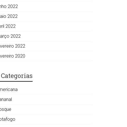
unho 2022
aio 2022
ril 2022
arço 2022
evereiro 2022
evereiro 2020
Categorias
mericana
ananal
osque
otafogo