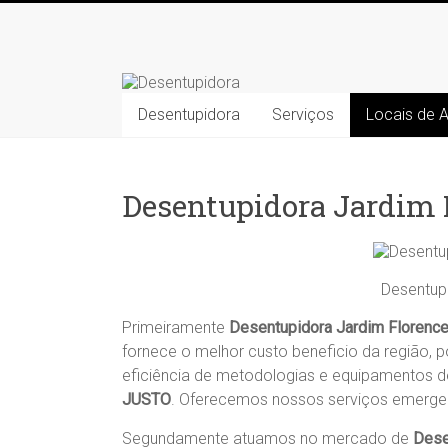
Skip
to
Desentupidora
content
Desentupidora
Desentupidora
Serviços
Locais de 
em
Campinas
/
Preço
Desentupidora Jardim 
30
%
mais
barato!!
Desentup
Primeiramente
Desentupidora Jardim Florenc
fornece o melhor custo beneficio da região, p
eficiência de metodologias e equipamentos d
JUSTO
. Oferecemos nossos serviços emerg
Segundamente atuamos no mercado de
Dese