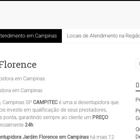
Atendimento em Campinas
Locais de Atendimento na Regiã
Florence
idora em Campinas
P
e
, Campinas SP
CAMPITEC
é uma a desentupidora que
ois investe em qualificação de seus prestadores,
P
e ponta, garantindo sempre ao cliente um
PREÇO
G
encialmente
24h
.
Qu
D
ntupidora Jardim Florence
em Campinas
há mais 12