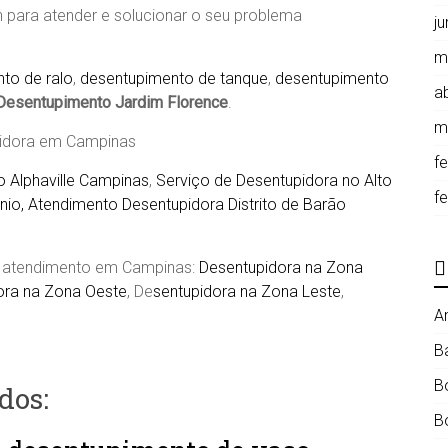
 para atender e solucionar o seu problema
j
m
to de ralo
,
desentupimento de tanque
,
desentupimento
ab
Desentupimento
Jardim Florence
.
m
pidora em Campinas
f
 Alphaville Campinas
,
Serviço de Desentupidora no Alto
f
io, Atendimento Desentupidora Distrito de Barão
de atendimento em Campinas:
Desentupidora na Zona
ora na Zona Oeste
, De
sentupidora na Zona Leste
,
A
B
B
dos:
B