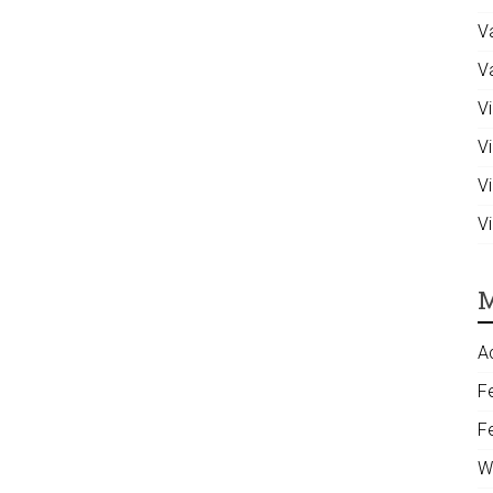
V
V
Vi
V
V
V
M
A
F
F
W