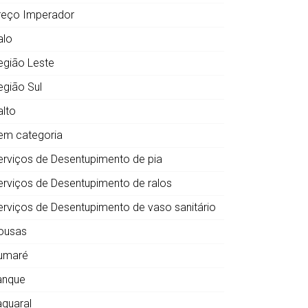
reço Imperador
alo
egião Leste
egião Sul
alto
em categoria
erviços de Desentupimento de pia
erviços de Desentupimento de ralos
erviços de Desentupimento de vaso sanitário
ousas
umaré
anque
aquaral