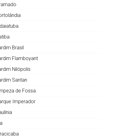
ramado
ortolândia
ndaiatuba
atiba
ardim Brasil
ardim Flamboyant
ardim Nilópolis
ardim Santan
impeza de Fossa
arque Imperador
ulínia
ia
iracicaba