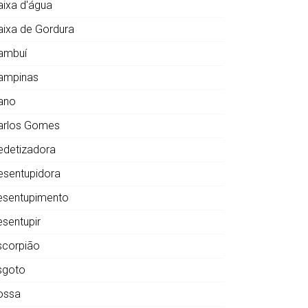
aixa d'água
aixa de Gordura
ambuí
ampinas
ano
arlos Gomes
edetizadora
esentupidora
esentupimento
esentupir
scorpião
sgoto
ossa