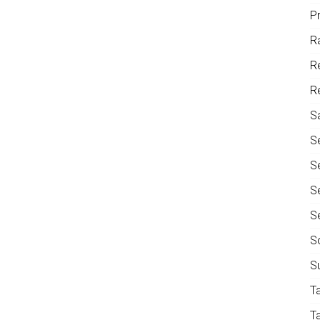
P
R
R
R
S
S
S
S
S
S
S
T
T