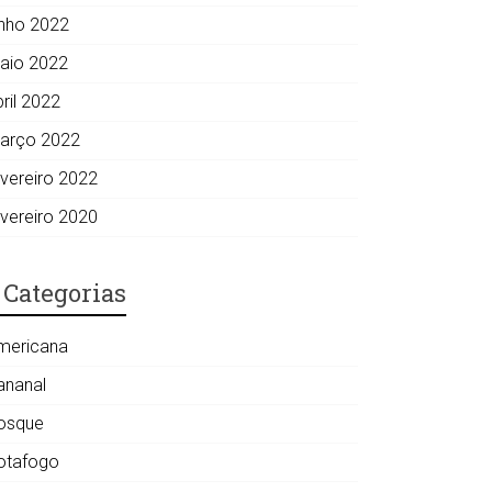
unho 2022
aio 2022
ril 2022
arço 2022
evereiro 2022
evereiro 2020
Categorias
mericana
ananal
osque
otafogo