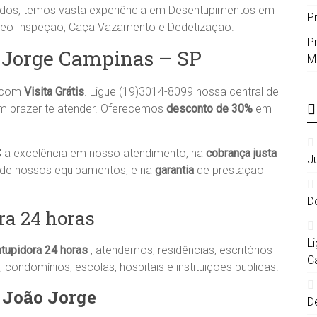
ados, temos vasta experiência em Desentupimentos em
P
ídeo Inspeção, Caça Vazamento e Dedetização.
P
o Jorge Campinas – SP
M
a com
Visita Grátis
. Ligue (19)3014-8099 nossa central de
um prazer te atender. Oferecemos
desconto de 30%
em
C
a excelência em nosso atendimento, na
cobrança justa
J
 de nossos equipamentos, e na
garantia
de prestação
D
a 24 horas
L
tupidora
24 horas
, atendemos, residências, escritórios
C
 condomínios, escolas, hospitais e instituições publicas.
 João Jorge
D