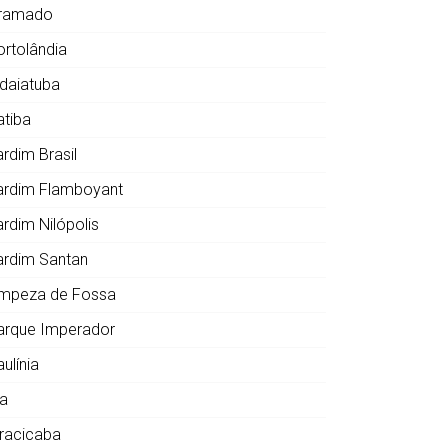
ramado
ortolândia
ndaiatuba
atiba
ardim Brasil
ardim Flamboyant
ardim Nilópolis
ardim Santan
impeza de Fossa
arque Imperador
ulínia
ia
iracicaba