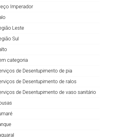
reço Imperador
alo
egião Leste
egião Sul
alto
em categoria
erviços de Desentupimento de pia
erviços de Desentupimento de ralos
erviços de Desentupimento de vaso sanitário
ousas
umaré
anque
aquaral