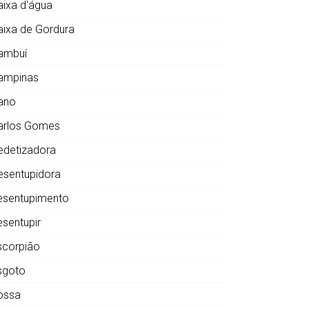
aixa d'água
aixa de Gordura
ambuí
ampinas
ano
arlos Gomes
edetizadora
esentupidora
esentupimento
esentupir
scorpião
sgoto
ossa