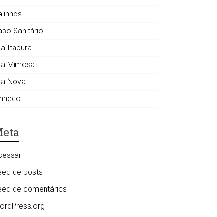
alinhos
aso Sanitário
la Itapura
ila Mimosa
ila Nova
inhedo
eta
cessar
eed de posts
eed de comentários
ordPress.org