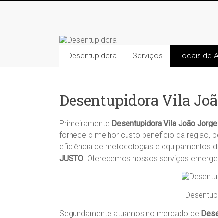
Skip
to
Desentupidora
content
Desentupidora
Desentupidora
Serviços
Locais de 
em
Campinas
/
Preço
Desentupidora Vila Joã
30
%
Primeiramente
Desentupidora Vila João Jorge
mais
fornece o melhor custo beneficio da região, p
barato!!
eficiência de metodologias e equipamentos d
JUSTO
. Oferecemos nossos serviços emerg
Desentup
Segundamente atuamos no mercado de
Dese