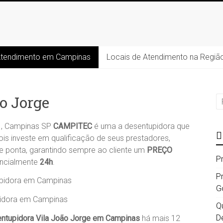
Atendimento em Campinas
Locais de Atendimento na Regiã
o Jorge
, Campinas SP
CAMPITEC
é uma a desentupidora que
ois investe em qualificação de seus prestadores,
e ponta, garantindo sempre ao cliente um
PREÇO
P
encialmente
24h
.
P
G
idora em Campinas
Qu
D
ntupidora Vila João Jorge
em Campinas
há mais 12