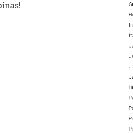
inas!
G
H
I
It
J
J
J
J
L
P
Pa
P
P