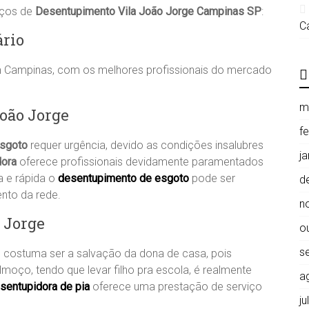
iços de
Desentupimento Vila João Jorge
Campinas SP
:
C
ário
m Campinas, com os melhores profissionais do mercado
m
João Jorge
f
esgoto
requer urgência, devido as condições insalubres
j
ora
oferece profissionais devidamente paramentados
a e rápida o
desentupimento de esgoto
pode ser
d
ento da rede.
n
 Jorge
o
s
, costuma ser a salvação da dona de casa, pois
lmoço, tendo que levar filho pra escola, é realmente
a
sentupidora de pia
oferece uma prestação de serviço
j