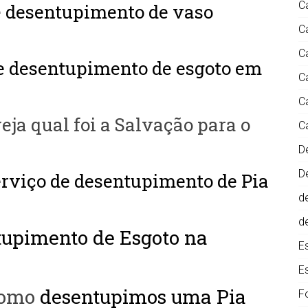
C
e
desentupimento de vaso
C
C
e desentupimento de esgoto em
C
C
veja qual foi a Salvação para o
C
D
D
erviço de desentupimento de Pia
d
d
tupimento de Esgoto na
E
E
 como
desentupimos uma Pia
F