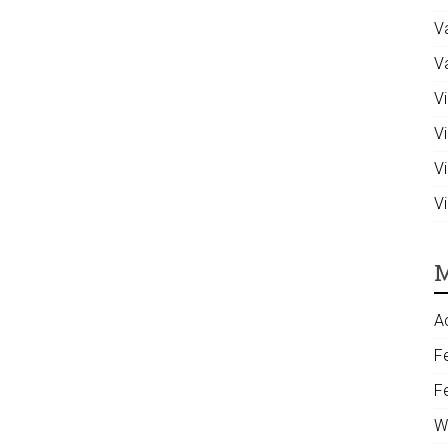
V
V
Vi
V
V
V
M
A
F
F
W