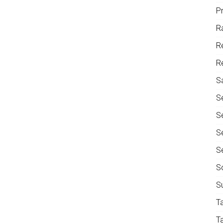
P
R
R
R
S
S
S
S
S
S
S
T
T