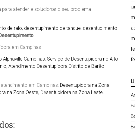
j
 para atender e solucionar o seu problema
m
ab
to de ralo
,
desentupimento de tanque
,
desentupimento
Desentupimento
.
m
pidora em Campinas
f
 Alphaville Campinas
,
Serviço de Desentupidora no Alto
f
io, Atendimento Desentupidora Distrito de Barão
de atendimento em Campinas:
Desentupidora na Zona
ora na Zona Oeste
, De
sentupidora na Zona Leste
,
A
B
B
dos:
B