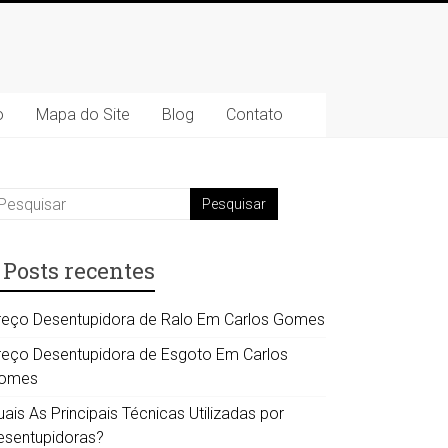
o
Mapa do Site
Blog
Contato
Posts recentes
reço Desentupidora de Ralo Em Carlos Gomes
reço Desentupidora de Esgoto Em Carlos
omes
ais As Principais Técnicas Utilizadas por
esentupidoras?