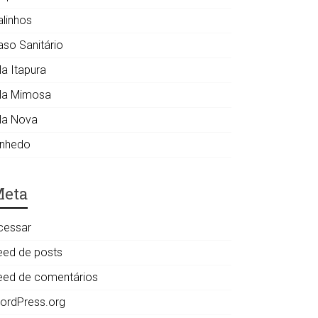
alinhos
aso Sanitário
la Itapura
ila Mimosa
ila Nova
inhedo
eta
cessar
eed de posts
eed de comentários
ordPress.org