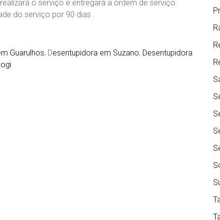
realizará o serviço e entregará a ordem de serviço
P
de do serviço por 90 dias .
R
R
em Guarulhos
, D
esentupidora em Suzano
,
Desentupidora
R
ogi
S
S
S
S
S
S
S
T
T