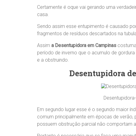
Certamente é oque vai gerando uma verdadei
casa.
Sendo assim esse entupimento é causado por,
fragmentos de resíduos descartados na tubul
Assim
a Desentupidora em Campinas
costuma 
período de inverno que o acumulo de gordura
e a obstruindo.
Desentupidora de
Desentupidora-
Em segundo lugar esse é o segundo maior índ
comum principalmente em épocas de verão, p
possuem obstrução parcial não comportam a
Portanto é necessária que se faça uma manut