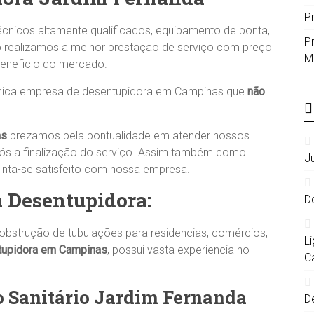
P
cnicos altamente qualificados, equipamento de ponta,
P
anto realizamos a melhor prestação de serviço com preço
M
beneficio do mercado.
unica empresa de desentupidora em Campinas que
não
as
prezamos pela pontualidade em atender nossos
após a finalização do serviço. Assim também como
J
sinta-se satisfeito com nossa empresa.
a Desentupidora:
D
bstrução de tubulações para residencias, comércios,
L
upidora em Campinas
, possui vasta experiencia no
C
o Sanitário Jardim Fernanda
D