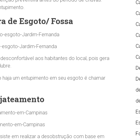
C
ntupimento.
C
a de Esgoto/ Fossa
C
C
C
-esgoto-Jardim-Fernanda
C
esconfortável aos habitantes do local, pois gera
ubre.
D
o haja um entupimento em seu esgoto é chamar
D
d
jateamento
d
E
E
amento-em-Campinas
F
siste em realizar a desobstrução com base em