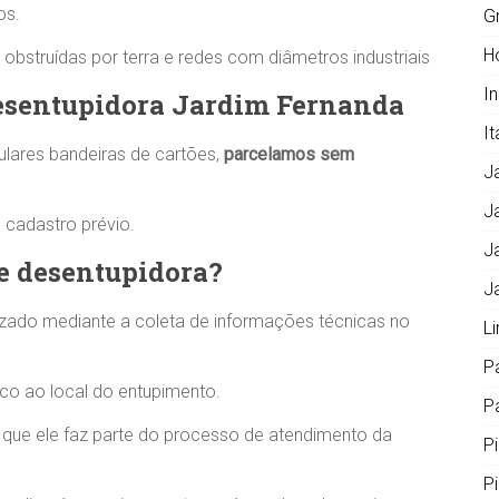
os.
G
H
obstruídas por terra e redes com diâmetros industriais
I
esentupidora Jardim Fernanda
It
lares bandeiras de cartões,
parcelamos sem
J
J
cadastro prévio.
J
e desentupidora?
J
izado mediante a coleta de informações técnicas no
L
P
co ao local do entupimento.
Pa
ue ele faz parte do processo de atendimento da
P
P