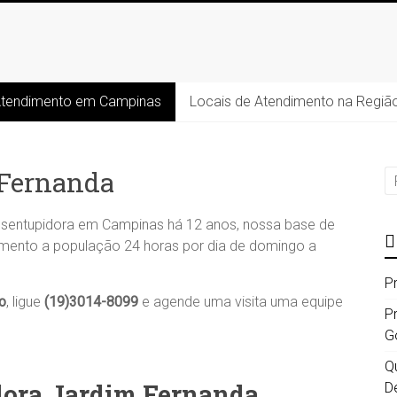
Atendimento em Campinas
Locais de Atendimento na Regiã
 Fernanda
sentupidora em Campinas há 12 anos, nossa base de
imento a população 24 horas por dia de domingo a
P
o
, ligue
(19)3014-8099
e agende uma visita uma equipe
P
G
Qu
dora Jardim Fernanda
D