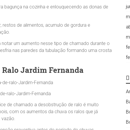
j
ra bagunça na cozinha e enlouquecendo as donas de
m
 restos de alimentos, acumulo de gordura e
ab
ação.
m
notar um aumento nesse tipo de chamado durante o
f
 esfria nas paredes da tubulação formando uma crosta
f
 Ralo Jardim Fernanda
A
de-ralo-Jardim-Fernanda
B
ice de chamado a desobstrução de ralo é muito
ois, com os aumentos da chuva os ralos que já
B
 vazão.
B
enção preventiva antes do período de chuvas.