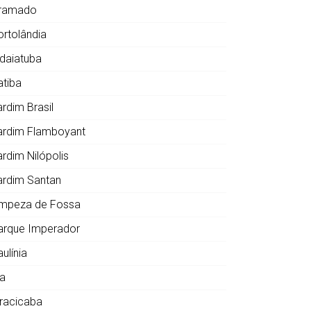
ramado
ortolândia
ndaiatuba
atiba
ardim Brasil
ardim Flamboyant
ardim Nilópolis
ardim Santan
impeza de Fossa
arque Imperador
ulínia
ia
iracicaba