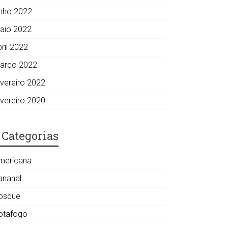
unho 2022
aio 2022
ril 2022
arço 2022
evereiro 2022
evereiro 2020
Categorias
mericana
ananal
osque
otafogo