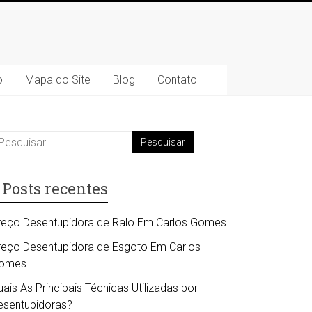
o
Mapa do Site
Blog
Contato
Posts recentes
reço Desentupidora de Ralo Em Carlos Gomes
reço Desentupidora de Esgoto Em Carlos
omes
ais As Principais Técnicas Utilizadas por
esentupidoras?