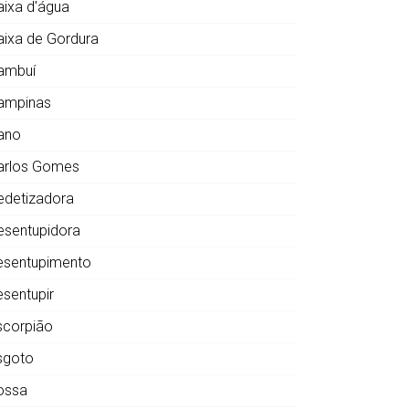
aixa d'água
aixa de Gordura
ambuí
ampinas
ano
arlos Gomes
edetizadora
esentupidora
esentupimento
esentupir
scorpião
sgoto
ossa