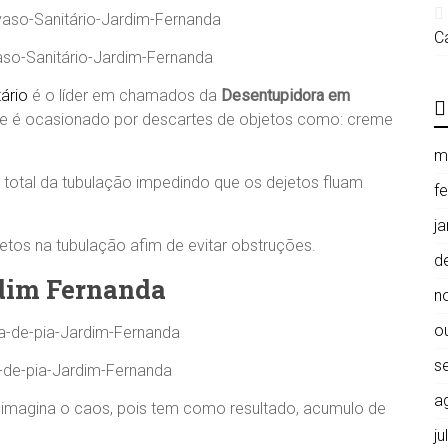
C
so-Sanitário-Jardim-Fernanda
ário
é o líder em chamados da
Desentupidora em
e é ocasionado por descartes de objetos como: creme
m
u total da tubulação impedindo que os dejetos fluam
f
j
jetos na tubulação afim de evitar obstruções.
d
rdim Fernanda
n
o
s
-de-pia-Jardim-Fernanda
a
e imagina o caos, pois tem como resultado, acumulo de
j