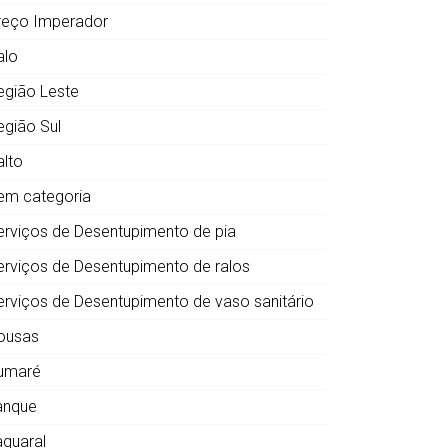
reço Imperador
alo
egião Leste
egião Sul
alto
em categoria
erviços de Desentupimento de pia
erviços de Desentupimento de ralos
erviços de Desentupimento de vaso sanitário
ousas
umaré
anque
aquaral