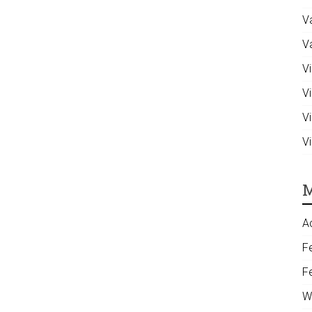
V
V
Vi
V
V
V
M
A
F
F
W