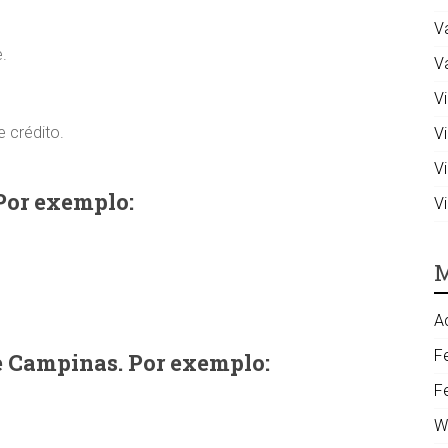
V
.
V
Vi
 crédito.
V
V
Por exemplo:
V
M
A
F
e Campinas. Por exemplo:
F
W