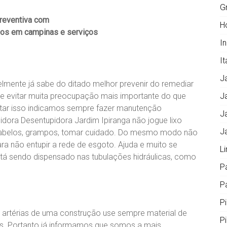
G
preventiva com
H
mos em campinas e serviços
I
It
J
lmente já sabe do ditado melhor prevenir do remediar
e evitar muita preocupação mais importante do que
J
vitar isso indicamos sempre fazer manutenção
J
idora Desentupidora Jardim Ipiranga não jogue lixo
J
o, cabelos, grampos, tomar cuidado. Do mesmo modo não
ara não entupir a rede de esgoto. Ajuda e muito se
L
está sendo dispensado nas tubulações hidráulicas, como
P
Pa
P
 artérias de uma construção use sempre material de
P
os. Portanto já informamos que somos a mais