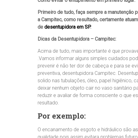
Como evitar o entupimento em primeiro lugar:
Primeiro de tudo, faça sempre a manutenção 
a Campitec, como resultado, certamente atua
de
desentupidora em SP
.
Dicas da Desentupidora – Campitec:
Acima de tudo, mais importante é que provave
.Vamos informar alguns simples cuidados pod
prevenir é não ter dor de cabeça e para se e
preventiva, desentupidora Campitec. Desentup
solido nas tubulações, óleo, papel higiênic
deixar nenhum objeto cair no vaso sanitário p
reduzir e avaliar de forma consciente o que 
resultado.
Por exemplo:
O encanamento de esgoto e hidráulico são as
qualidade pois assim evitara problemas futur