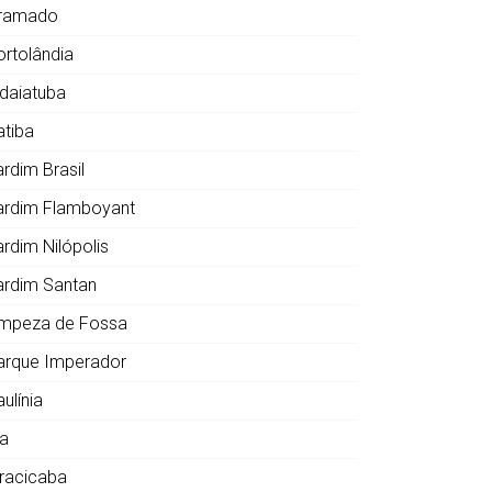
ramado
ortolândia
ndaiatuba
atiba
ardim Brasil
ardim Flamboyant
ardim Nilópolis
ardim Santan
impeza de Fossa
arque Imperador
ulínia
ia
iracicaba