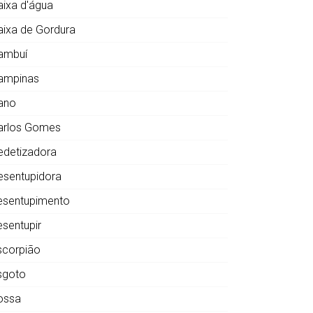
aixa d'água
aixa de Gordura
ambuí
ampinas
ano
arlos Gomes
edetizadora
esentupidora
esentupimento
esentupir
scorpião
sgoto
ossa