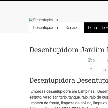
Skip
to
Desentupidora
content
Desentupidora
Desentupidora
Serviços
Locais de 
em
Campinas
/
Preço
Desentupidora Jardim 
30
%
mais
barato!!
Desentupi
Desentupidora Desentup
Empresa desentupidora em Campinas, Desentu
esgoto, vaso sanitário, tanque, ralo, ralo de qui
limpeza de fossa, limpeza de coluna, limpeza