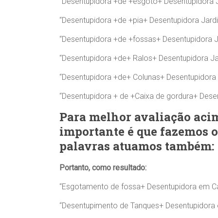
“Desentupidora +de +esgoto+ Desentupidora J
“Desentupidora +de +pia+ Desentupidora Jardi
“Desentupidora +de +fossas+ Desentupidora J
“Desentupidora +de+ Ralos+ Desentupidora Ja
“Desentupidora +de+ Colunas+ Desentupidora 
“Desentupidora + de +Caixa de gordura+ Desen
Para melhor avaliação acim
importante é que fazemos o
palavras atuamos também:
Portanto, como resultado:
“Esgotamento de fossa+ Desentupidora em C
“Desentupimento de Tanques+ Desentupidora