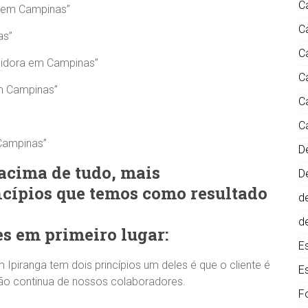
C
a em Campinas”
C
as”
C
pidora em Campinas”
C
m Campinas”
C
C
Campinas”
D
cima de tudo, mais
D
ncípios que temos como resultado
d
d
es em primeiro lugar:
E
Ipiranga tem dois princípios um deles é que o cliente é
E
ção continua de nossos colaboradores.
F