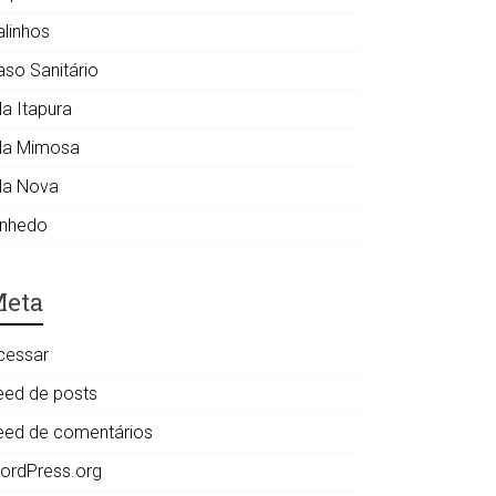
alinhos
aso Sanitário
la Itapura
ila Mimosa
ila Nova
inhedo
eta
cessar
eed de posts
eed de comentários
ordPress.org