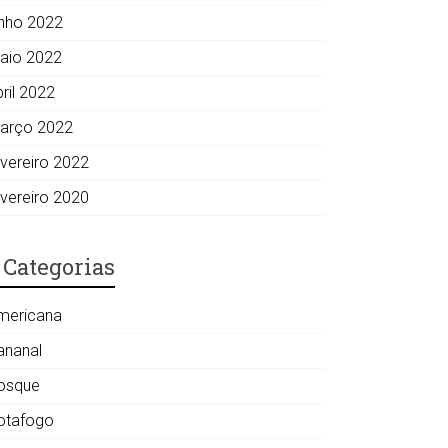
unho 2022
aio 2022
ril 2022
arço 2022
evereiro 2022
evereiro 2020
Categorias
mericana
ananal
osque
otafogo