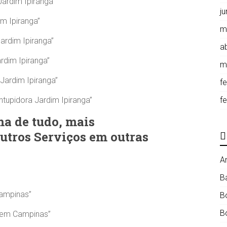
ardim Ipiranga”
j
m Ipiranga”
m
ardim Ipiranga”
ab
rdim Ipiranga”
m
Jardim Ipiranga”
f
tupidora Jardim Ipiranga”
f
a de tudo, mais
utros Serviços em outras
A
B
ampinas”
B
B
 em Campinas”