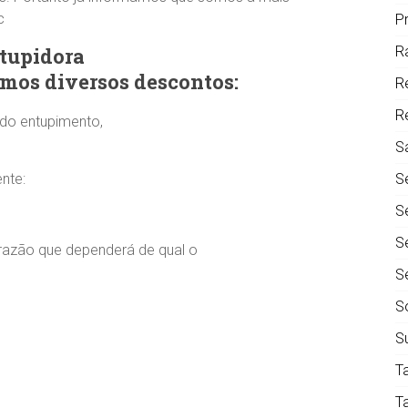
c
P
tupidora
R
emos diversos descontos:
R
R
 do entupimento,
S
nte:
S
S
S
 razão que dependerá de qual o
S
S
S
T
T