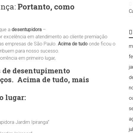
ança:
Portanto, como
C
 que a
desentupidora
–
 excelência em atendimento ao cliente premiação
ias empresas de São Paulo.
Acima de tudo
onde ficou o
m
tribuem para nosso sucesso.
f
rrência em primeiro lugar,
j
s de desentupimento
d
iços. Acima de tudo, mais
n
 lugar:
o
s
a
pidora Jardim Ipiranga”
j