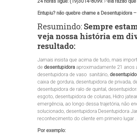
24 horas ligue: (19)3014-8099.
P
ela razão que
Entupiu? não quebre chame a Desentupidora – 
Resumindo:
Sempre estamo
veja nossa história em di
resultado:
Jamais insista que acima de tudo, mais impo
de
desentupidora
aproximadamente 21 anos a
desentupidora de vaso sanitário,
desentupido
caixa de gordura, desentupidora de privada, 
desentupidora de ralo de quintal, desentupido
esgoto, desentupidora de colunas, Hidro jate
emergência, ao longo dessa trajetória, não 
solucionado, desentupidora Desentupidora Ja
reconhecimento do cliente em primeiro lugar .
Por exemplo: