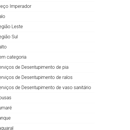
reço Imperador
alo
egião Leste
egião Sul
alto
em categoria
erviços de Desentupimento de pia
erviços de Desentupimento de ralos
erviços de Desentupimento de vaso sanitário
ousas
umaré
anque
aquaral