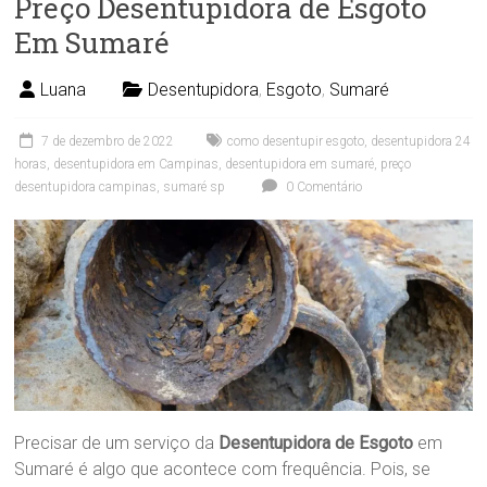
Preço Desentupidora de Esgoto
Em Sumaré
Luana
Desentupidora
,
Esgoto
,
Sumaré
7 de dezembro de 2022
como desentupir esgoto
,
desentupidora 24
horas
,
desentupidora em Campinas
,
desentupidora em sumaré
,
preço
desentupidora campinas
,
sumaré sp
0 Comentário
Precisar de um serviço da
Desentupidora de Esgoto
em
Sumaré é algo que acontece com frequência. Pois, se