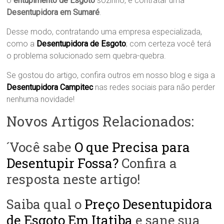
o
entupimento de Esgoto
sozinho, e contratar uma
Desentupidora em Sumaré
.
Desse modo, contratando uma empresa especializada,
como a
Desentupidora de Esgoto
; com certeza você terá
o problema solucionado sem quebra-quebra.
Se gostou do artigo, confira outros em nosso blog e siga a
Desentupidora Campitec
nas redes sociais para não perder
nenhuma novidade!
Novos Artigos Relacionados:
´Você sabe
O que Precisa para
Desentupir Fossa?
Confira a
resposta neste artigo!
Saiba qual o
Preço Desentupidora
de Esgoto Em Itatiba
e sane sua