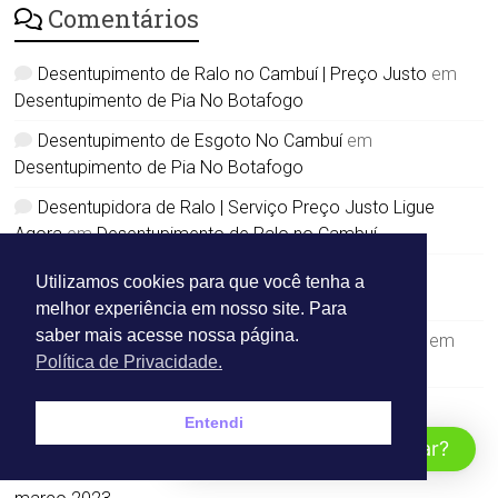
Comentários
Desentupimento de Ralo no Cambuí | Preço Justo
em
Desentupimento de Pia No Botafogo
Desentupimento de Esgoto No Cambuí
em
Desentupimento de Pia No Botafogo
Desentupidora de Ralo | Serviço Preço Justo Ligue
Agora
em
Desentupimento de Ralo no Cambuí
Desentupimento Ralo Quintal Campinas
em
Utilizamos cookies para que você tenha a
Desentupidora de ralo
melhor experiência em nosso site. Para
saber mais acesse nossa página.
Desentupimento de Esgoto Centro em Campinas
em
Política de Privacidade.
Desentupidora de esgoto
Entendi
Arquivos
Como Podemos Ajudar?