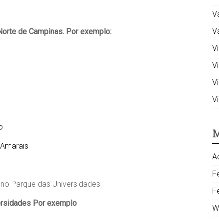
V
V
Norte de Campinas. Por exemplo:
Vi
V
V
V
o
M
 Amarais
A
F
no Parque das Universidades
F
ersidades Por exemplo
W