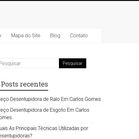
o
Mapa do Site
Blog
Contato
Posts recentes
reço Desentupidora de Ralo Em Carlos Gomes
reço Desentupidora de Esgoto Em Carlos
omes
ais As Principais Técnicas Utilizadas por
esentupidoras?