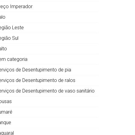
reço Imperador
alo
egião Leste
egião Sul
alto
em categoria
erviços de Desentupimento de pia
erviços de Desentupimento de ralos
erviços de Desentupimento de vaso sanitário
ousas
umaré
anque
aquaral