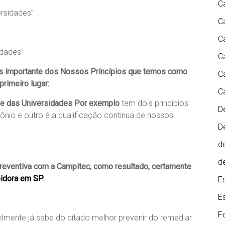
C
rsidades”
C
C
idades”
C
s importante dos Nossos Princípios que temos como
C
rimeiro lugar:
C
e das Universidades Por exemplo
tem dois princípios
D
ônio e outro é a qualificação continua de nossos
D
d
d
reventiva com a Campitec, como resultado, certamente
idora em SP
.
E
E
F
lmente já sabe do ditado melhor prevenir do remediar