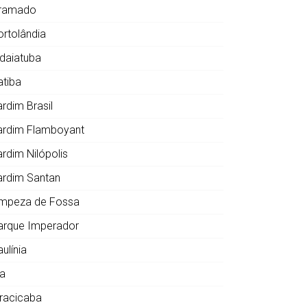
ramado
ortolândia
ndaiatuba
atiba
ardim Brasil
ardim Flamboyant
ardim Nilópolis
ardim Santan
impeza de Fossa
arque Imperador
ulínia
ia
iracicaba