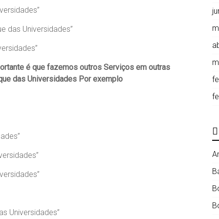
versidades”
j
m
ue das Universidades”
ab
versidades”
m
portante é que fazemos outros Serviços em outras
que das Universidades Por exemplo
f
f
dades”
A
versidades”
B
versidades”
B
B
as Universidades”