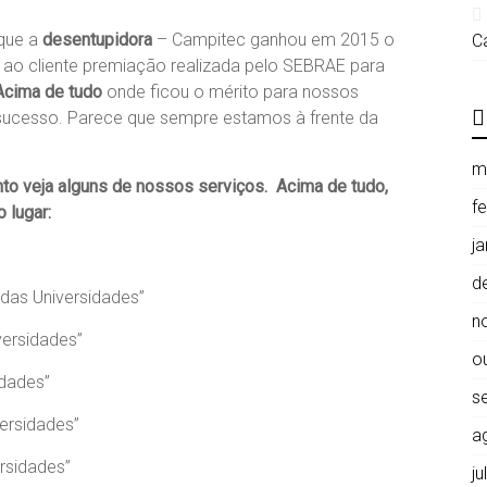
 que a
desentupidora
– Campitec ganhou em 2015 o
C
ao cliente premiação realizada pelo SEBRAE para
Acima de tudo
onde ficou o mérito para nossos
sucesso. Parece que sempre estamos à frente da
m
o veja alguns de nossos serviços. Acima de tudo,
f
 lugar:
j
d
das Universidades”
n
versidades”
o
idades”
s
ersidades”
a
rsidades”
j