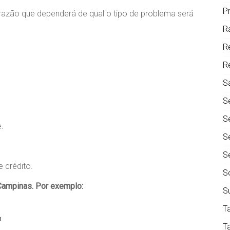
P
 razão que dependerá de qual o tipo de problema será
R
R
R
S
S
S
.
S
S
 crédito.
S
Campinas. Por exemplo:
S
T
o
T