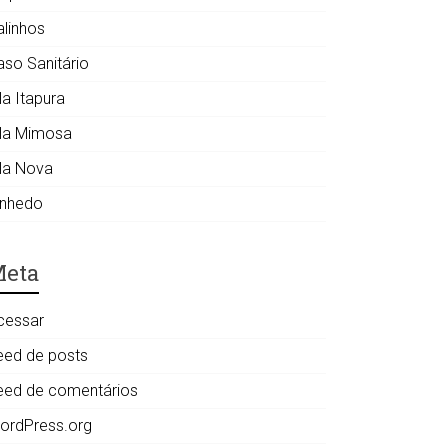
alinhos
aso Sanitário
la Itapura
ila Mimosa
ila Nova
inhedo
eta
cessar
eed de posts
eed de comentários
ordPress.org