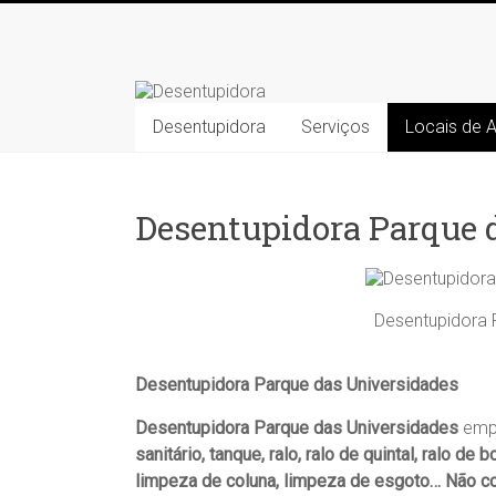
Skip
to
Desentupidora
content
Desentupidora
Desentupidora
Serviços
Locais de 
em
Campinas
/
Preço
Desentupidora Parque 
30
%
mais
barato!!
Desentupidora 
Desentupidora Parque das Universidades
Desentupidora Parque das Universidades
emp
sanitário, tanque, ralo, ralo de quintal, ralo de
limpeza de coluna, limpeza de esgoto… Não co