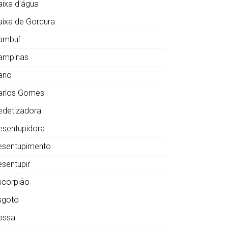
aixa d'água
aixa de Gordura
ambuí
ampinas
ano
arlos Gomes
edetizadora
esentupidora
esentupimento
esentupir
scorpião
sgoto
ossa