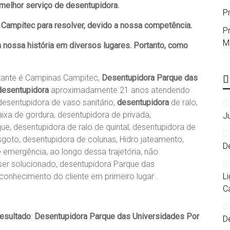
melhor serviço de desentupidora.
P
Campitec para resolver, devido a nossa competência.
P
M
 nossa história em diversos lugares. Portanto, como
rtante é Campinas Campitec,
Desentupidora Parque das
desentupidora
aproximadamente 21 anos atendendo
esentupidora de vaso sanitário,
desentupidora
de ralo,
ixa de gordura, desentupidora de privada,
J
e, desentupidora de ralo de quintal, desentupidora de
sgoto, desentupidora de colunas, Hidro jateamento,
D
 emergência, ao longo dessa trajetória, não
r solucionado, desentupidora Parque das
conhecimento do cliente em primeiro lugar .
L
C
resultado
:
Desentupidora Parque das Universidades Por
D