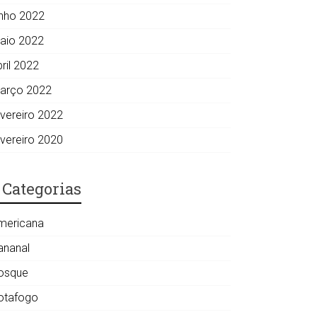
unho 2022
aio 2022
ril 2022
arço 2022
evereiro 2022
evereiro 2020
Categorias
mericana
ananal
osque
otafogo