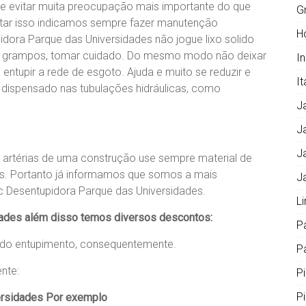
e evitar muita preocupação mais importante do que
G
vitar isso indicamos sempre fazer manutenção
H
idora Parque das Universidades não jogue lixo solido
los, grampos, tomar cuidado. Do mesmo modo não deixar
I
entupir a rede de esgoto. Ajuda e muito se reduzir e
It
 dispensado nas tubulações hidráulicas, como
J
J
J
 artérias de uma construção use sempre material de
os. Portanto já informamos que somos a mais
J
c Desentupidora Parque das Universidades.
L
dades além disso temos diversos descontos:
P
o do entupimento, consequentemente.
Pa
nte:
P
P
ersidades Por exemplo