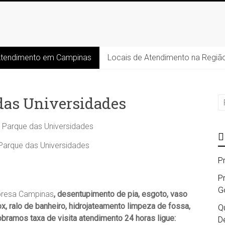
Atendimento em Campinas
Locais de Atendimento na Regiã
das Universidades
Parque das Universidades
P
P
G
resa Campinas
, desentupimento de pia, esgoto, vaso
 box, ralo de banheiro, hidrojateamento limpeza de fossa,
Qu
bramos taxa de visita atendimento 24 horas ligue:
D