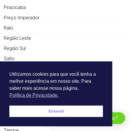
Piracicaba
Preço Imperador
Ralo
Região Leste
Região Sul
Salto
Sem categoria
Utilizamos cookies para que você tenha a
Serviços de Desentupimento de pia
melhor experiência em nosso site. Para
saber mais acesse nossa página.
Serviços de Desentupimento de ralos
Política de Privacidade.
Serviços de Desentupimento de vaso sanitário
Sousas
Entendi
Como Podemos Ajudar?
Sumaré
Tanque