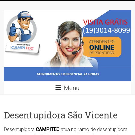
Skip
Desentupidora
to
content
Desentupidora
em
Campinas
/
Preço
30
%
mais
barato!!
Menu
Desentupidora São Vicente
Desentupidora
CAMPITEC
atua no ramo de desentupidora