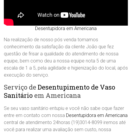
Desentupidora em Americana
Na realização de nosso pós venda tomamos
conhecimento da satisfação da cliente João que fez
questão de frisar a qualidade do atendimento de nossa
equipe, bem como deu a nossa equipe nota 5 de uma
escala de 1 a 5, pela agilidade e higienização do local, após
execução do serviço.
Serviço de
Desentupimento de Vaso
Sanitário
em Americana
Se seu vaso sanitário entupiu e você não sabe oque fazer
entre em contato com nossa
Desentupidora em Americana
central de atendimento 24horas (19)3014-8099 iremos até
você para realizar uma avaliação sem custo, nossa