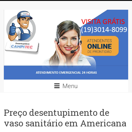
Skip
Desentupidora
to
content
Desentupidora
em
Campinas
/
Preço
30
%
mais
barato!!
Menu
Preço desentupimento de
vaso sanitário em Americana