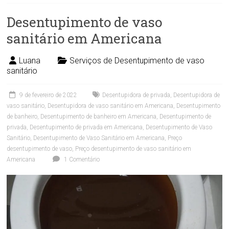
Desentupimento de vaso
sanitário em Americana
Luana
Serviços de Desentupimento de vaso
sanitário
9 de fevereiro de 2022
Desentupidora de privada
,
Desentupidora de
vaso sanitário
,
Desentupidora de vaso sanitário em Americana
,
Desentupimento
de banheiro
,
Desentupimento de banheiro em Americana
,
Desentupimento de
privada
,
Desentupimento de privada em Americana
,
Desentupimento de Vaso
Sanitário
,
Desentupimento de Vaso Sanitário em Americana
,
Preço
desentupimento de vaso
,
Preço desentupimento de vaso sanitário em
Americana
1 Comentário