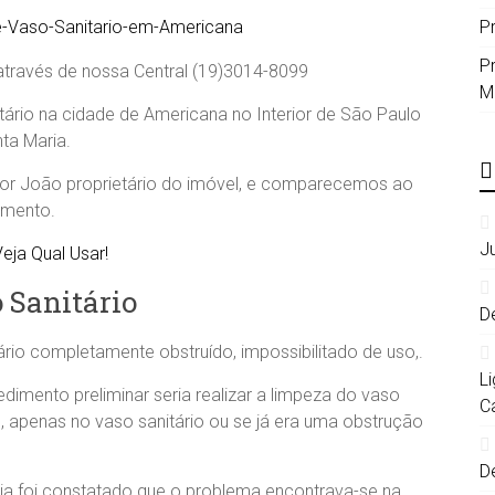
P
P
 através de nossa Central (19)3014-8099
M
tário na cidade de Americana no Interior de São Paulo
ta Maria.
nhor João proprietário do imóvel, e comparecemos ao
dimento.
J
eja Qual Usar!
 Sanitário
D
io completamente obstruído, impossibilitado de uso,.
L
dimento preliminar seria realizar a limpeza do vaso
C
, apenas no vaso sanitário ou se já era uma obstrução
D
ária foi constatado que o problema encontrava-se na