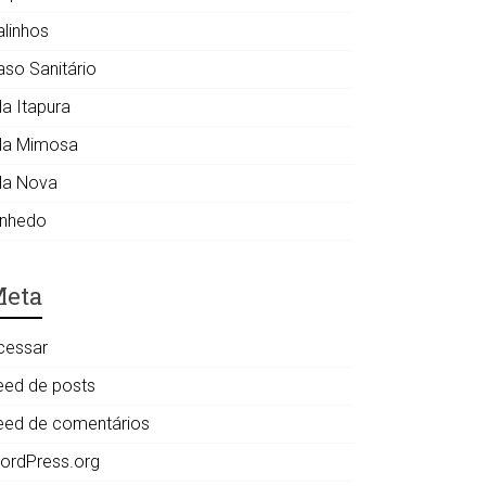
alinhos
aso Sanitário
la Itapura
ila Mimosa
ila Nova
inhedo
eta
cessar
eed de posts
eed de comentários
ordPress.org