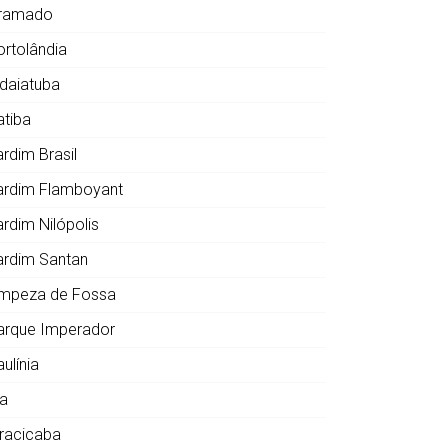
ramado
ortolândia
ndaiatuba
atiba
ardim Brasil
ardim Flamboyant
ardim Nilópolis
ardim Santan
impeza de Fossa
arque Imperador
ulínia
ia
iracicaba