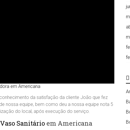
j
m
ab
m
f
f
idora em Americana
A
onhecimento da satisfação da cliente João que fez
B
o de nossa equipe, bem como deu a nossa equipe nota 5
enização do local, após execução do serviço.
B
Vaso Sanitário
em Americana
B