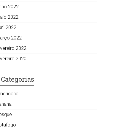
unho 2022
aio 2022
ril 2022
arço 2022
evereiro 2022
evereiro 2020
Categorias
mericana
ananal
osque
otafogo