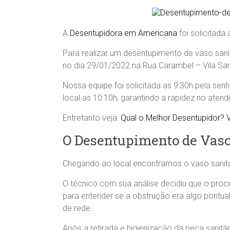
A
Desentupidora em Americana
foi solicitada
Para realizar um desentupimento de vaso sani
no dia 29/01/2022 na Rua Carambel – Vila San
Nossa equipe foi solicitada as 9:30h pela se
local as 10:10h, garantindo a rapidez no aten
Entretanto veja:
Qual o Melhor Desentupidor? V
O Desentupimento de Vaso
Chegando ao local encontramos o vaso sanitár
O técnico com sua análise decidiu que o proce
para entender se a obstrução era algo pontual
de rede.
Após a retirada e higienização da peça sanit