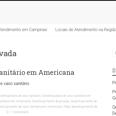
Atendimento em Campinas
Locais de Atendimento na Regiã
ivada
sanitário em Americana
P
e vaso sanitário
P
esentupidora de vaso sanitário
,
Desentupidora de vaso sanitário em
G
banheiro em Americana
,
Desentupimento de privada
,
Desentupimento de
Qu
entupimento de Vaso Sanitário em Americana
,
Preço desentupimento de
1 Comentário
D