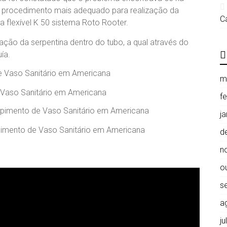
 o procedimento mais adequado para realização da
C
 flexível K 50 sistema Roto Rooter.
ação da serpentina dentro do tubo, a qual através do
ía.
m
Vaso Sanitário em Americana
f
j
imento de Vaso Sanitário em Americana
d
n
o
s
a
j