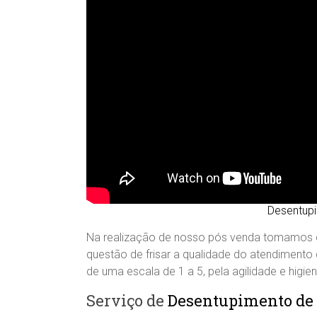
Desentup
Na realização de nosso pós venda tomamos c
questão de frisar a qualidade do atendiment
de uma escala de 1 a 5, pela agilidade e higi
Serviço de
Desentupimento de 