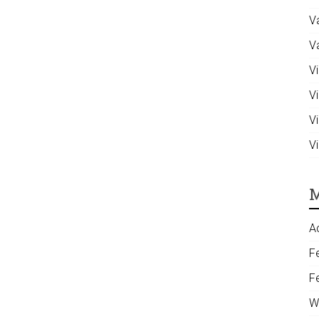
V
V
Vi
V
V
V
M
A
F
F
W