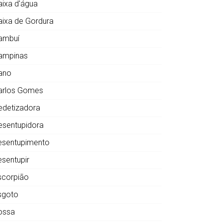
aixa d'água
aixa de Gordura
ambuí
ampinas
ano
arlos Gomes
edetizadora
esentupidora
esentupimento
esentupir
scorpião
sgoto
ossa