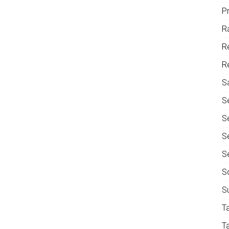
P
R
R
R
S
S
S
S
S
S
S
T
T