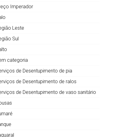
reço Imperador
alo
egião Leste
egião Sul
alto
em categoria
erviços de Desentupimento de pia
erviços de Desentupimento de ralos
erviços de Desentupimento de vaso sanitário
ousas
umaré
anque
aquaral