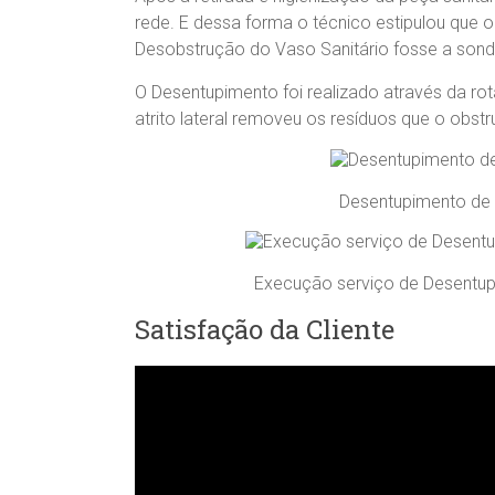
rede. E dessa forma o técnico estipulou que
Desobstrução do Vaso Sanitário fosse a sonda
O Desentupimento foi realizado através da rot
atrito lateral removeu os resíduos que o obstru
Desentupimento de 
Execução serviço de Desentup
Satisfação da Cliente