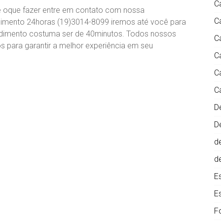
C
be oque fazer entre em contato com nossa
C
dimento 24horas (19)3014-8099 iremos até você para
endimento costuma ser de 40minutos. Todos nossos
C
s para garantir a melhor experiência em seu
C
C
C
D
D
d
d
E
E
F