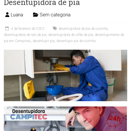
Desentupidora de pia
Luana
Sem categoria
4 de fevereiro de 2020
desentupidora de pia de cozinha
,
desentupidora de ralo de pia
,
desentupidora de sifão de pia
,
desentupimento de
pia em Campinas
,
desentupir pia
,
desentupir pia de cozinha