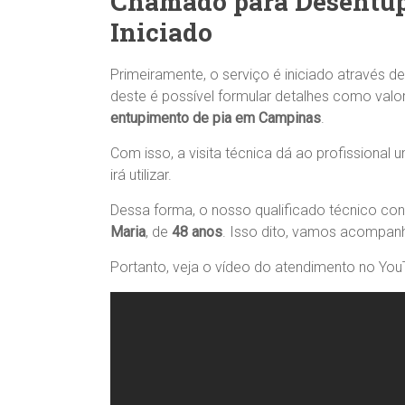
Chamado para Desentup
Iniciado
Primeiramente, o serviço é iniciado através d
deste é possível formular detalhes como valo
entupimento de pia em Campinas
.
Com isso, a visita técnica dá ao profissional
irá utilizar.
Dessa forma, o nosso qualificado técnico c
Maria
, de
48 anos
. Isso dito, vamos acompan
Portanto, veja o vídeo do atendimento no You