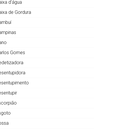
aixa d'água
aixa de Gordura
ambuí
ampinas
ano
arlos Gomes
edetizadora
esentupidora
esentupimento
esentupir
scorpião
sgoto
ossa