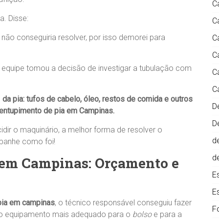
C
a. Disse:
C
ão conseguiria resolver, por isso demorei para
C
C
equipe tomou a decisão de investigar a tubulação com
C
C
o
da pia
: tufos de cabelo,
óleo, restos de comida e outros
D
entupimento de pia em Campinas.
D
idir o maquinário, a melhor forma de resolver o
d
panhe como foi!
d
 em Campinas: Orçamento e
E
E
pia em campinas
, o técnico responsável conseguiu fazer
F
a, o equipamento mais adequado para o
bolso
e para a