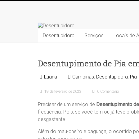
Skip
to
Desentupidora
content
Desentupidora
Desentupidora
Serviços
Locais de 
em
Campinas
/
Preço
Desentupimento de Pia e
30
%
Luana
Campinas
,
Desentupidora
,
Pia
mais
barato!!
19 de fevereiro de 2022
0 Comentário
Precisar de um serviço de
Desentupimento de
frequência. Pois, se você tem ou já teve pr
desgastante.
Além do mau-cheiro e bagunça, o ocorrido pode
vida dos moradores.