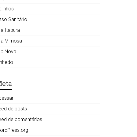
alinhos
aso Sanitário
la Itapura
ila Mimosa
ila Nova
inhedo
eta
cessar
eed de posts
eed de comentários
ordPress.org