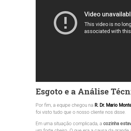
Esgoto e a Análise Técn
Por fim, a equipe chegou na
R. Dr. Mario Mont
foi visto tudo que o nosso cliente nos disse.
Em uma situação complicada, a
cozinha estav
um forte cheiro. O que era a causa da grande 