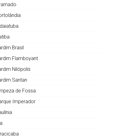
ramado
ortolândia
ndaiatuba
atiba
ardim Brasil
ardim Flamboyant
ardim Nilópolis
ardim Santan
impeza de Fossa
arque Imperador
ulínia
ia
iracicaba