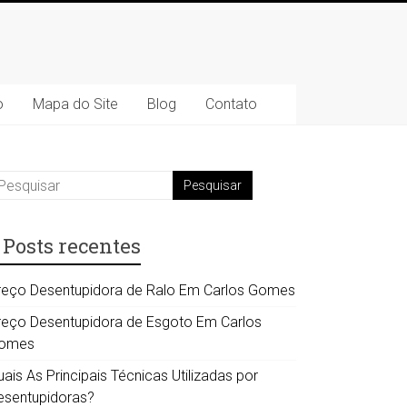
o
Mapa do Site
Blog
Contato
Posts recentes
reço Desentupidora de Ralo Em Carlos Gomes
reço Desentupidora de Esgoto Em Carlos
omes
ais As Principais Técnicas Utilizadas por
esentupidoras?