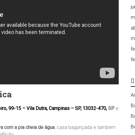
j
m
ab
m
f
f
ica
A
B
eiro, 99-15 – Vila Dutra, Campinas – SP, 13032-470,
SP
e
B
B
a com a pia cheia de água
, casa bagunçada e também
aflição.