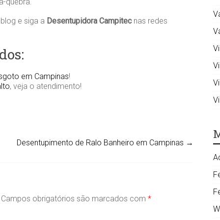
a-quebra.
V
blog e siga a
Desentupidora Campitec
nas redes
V
Vi
dos:
V
Esgoto em Campinas
!
V
lto
, veja o atendimento!
V
M
Desentupimento de Ralo Banheiro em Campinas
→
A
F
F
Campos obrigatórios são marcados com
*
W