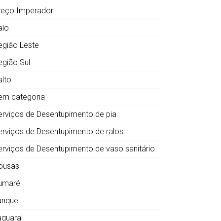
reço Imperador
alo
egião Leste
egião Sul
alto
em categoria
erviços de Desentupimento de pia
erviços de Desentupimento de ralos
erviços de Desentupimento de vaso sanitário
ousas
umaré
anque
aquaral