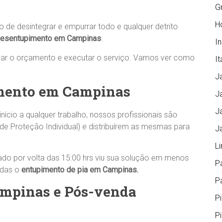
G
H
 de desintegrar e empurrar todo e qualquer detrito
esentupimento em Campinas
.
I
var o orçamento e executar o serviço. Vamos ver como
It
J
mento em Campinas
J
J
início a qualquer trabalho, nossos profissionais são
 de Proteção Individual) e distribuírem as mesmas para
J
L
ciado por volta das 15:00 hrs viu sua solução em menos
P
odas o
entupimento de pia em Campinas.
Pa
Campinas e Pós-venda
P
P