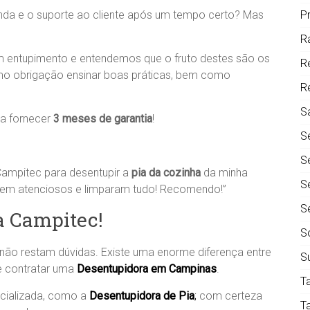
nda e o suporte ao cliente após um tempo certo? Mas
P
R
m entupimento e entendemos que o fruto destes são os
R
mo obrigação ensinar boas práticas, bem como
R
S
a fornecer
3 meses de garantia
!
S
S
ampitec para desentupir a
pia da cozinha
da minha
S
o bem atenciosos e limparam tudo! Recomendo!”
S
a Campitec!
S
ão restam dúvidas. Existe uma enorme diferença entre
S
e contratar uma
Desentupidora em Campinas
.
T
cializada, como a
Desentupidora de Pia
;
com certeza
T