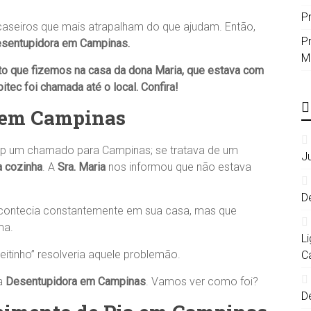
P
aseiros que mais atrapalham do que ajudam. Então,
P
sentupidora em Campinas
.
M
to que fizemos na casa da dona
Maria
, que estava com
tec foi chamada até o local. Confira!
em Campinas
p um chamado para Campinas; se tratava de um
J
a cozinha
. A
Sra. Maria
nos informou que não estava
D
acontecia constantemente em sua casa, mas que
ma.
L
itinho” resolveria aquele problemão.
C
a
Desentupidora em Campinas
. Vamos ver como foi?
D