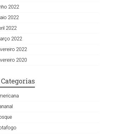
unho 2022
aio 2022
ril 2022
arço 2022
evereiro 2022
evereiro 2020
Categorias
mericana
ananal
osque
otafogo