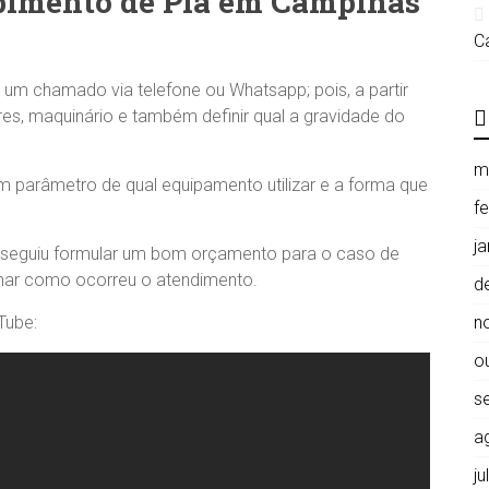
imento de Pia em Campinas
C
e um chamado via telefone ou Whatsapp; pois, a partir
res, maquinário e também definir qual a gravidade do
m
 um parâmetro de qual equipamento utilizar e a forma que
f
j
onseguiu formular um bom orçamento para o caso de
har como ocorreu o atendimento.
d
Tube:
n
o
s
a
j