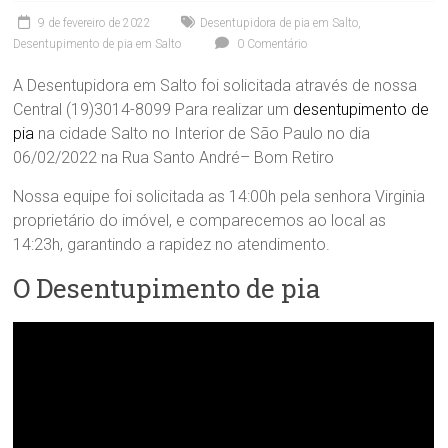
9 de fevereiro de 2022
Desentupidora de pia em Salto
,
Desentupimento de pia em Salto
0 Comentário
A Desentupidora em Salto foi solicitada através de nossa
Central (19)3014-8099 Para realizar um
desentupimento de
pia
na cidade Salto no Interior de São Paulo no dia
06/02/2022 na Rua Santo André– Bom Retiro
Nossa equipe foi solicitada as 14:00h pela senhora Virginia
proprietário do imóvel, e comparecemos ao local as
14:23h, garantindo a rapidez no atendimento.
O Desentupimento de pia