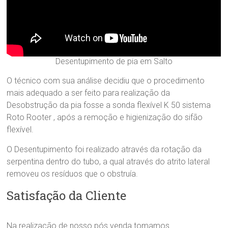
Desentupimento de pia em Salto
O técnico com sua análise decidiu que o procedimento
mais adequado a ser feito para realização da
Desobstrução da pia fosse a sonda flexível K 50 sistema
Roto Rooter , após a remoção e higienização do sifão
flexível.
O Desentupimento foi realizado através da rotação da
serpentina dentro do tubo, a qual através do atrito lateral
removeu os resíduos que o obstruía.
Satisfação da Cliente
Na realização de nosso pós venda tomamos