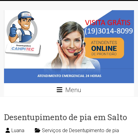
Skip
Desentupidora
to
content
Desentupidora
em
Campinas
/
Preço
30
%
mais
barato!!
Menu
Desentupimento de pia em Salto
Luana
Serviços de Desentupimento de pia