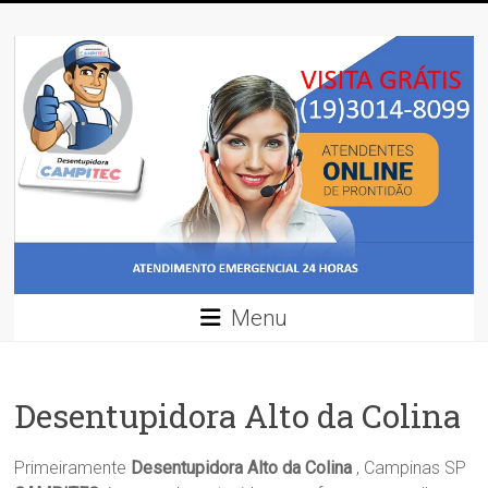
Skip
Desentupidora
to
content
Desentupidora
em
Campinas
/
Preço
30
%
mais
barato!!
Menu
Desentupidora Alto da Colina
Primeiramente
Desentupidora Alto da Colina
, Campinas SP