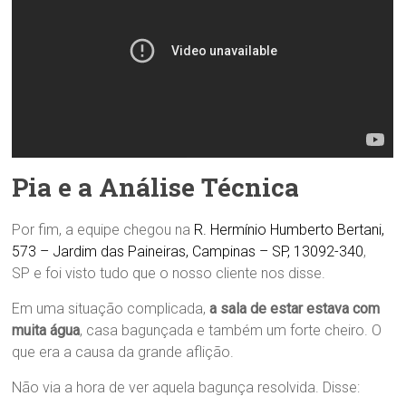
Pia e a Análise Técnica
Por fim, a equipe chegou na
R. Hermínio Humberto Bertani,
573 – Jardim das Paineiras, Campinas – SP, 13092-340
,
SP e foi visto tudo que o nosso cliente nos disse.
Em uma situação complicada,
a sala de estar estava com
muita água
, casa bagunçada e também um forte cheiro. O
que era a causa da grande aflição.
Não via a hora de ver aquela bagunça resolvida. Disse: