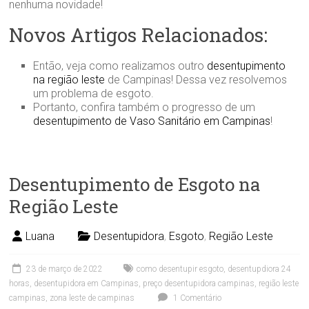
nenhuma novidade!
Novos Artigos Relacionados:
Então, veja como realizamos outro
desentupimento
na região leste
de Campinas! Dessa vez resolvemos
um problema de esgoto.
Portanto, confira também o progresso de um
desentupimento de Vaso Sanitário em Campinas
!
Desentupimento de Esgoto na
Região Leste
Luana
Desentupidora
,
Esgoto
,
Região Leste
23 de março de 2022
como desentupir esgoto
,
desentupdiora 24
horas
,
desentupidora em Campinas
,
preço desentupidora campinas
,
região leste
campinas
,
zona leste de campinas
1 Comentário