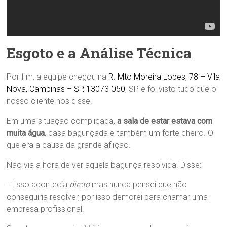
Esgoto e a Análise Técnica
Por fim, a equipe chegou na
R. Mto Moreira Lopes, 78 – Vila
Nova, Campinas – SP, 13073-050
, SP e foi visto tudo que o
nosso cliente nos disse.
Em uma situação complicada,
a sala de estar estava com
muita água
, casa bagunçada e também um forte cheiro. O
que era a causa da grande aflição.
Não via a hora de ver aquela bagunça resolvida. Disse:
– Isso acontecia
direto
mas nunca pensei que não
conseguiria resolver, por isso demorei para chamar uma
empresa profissional.