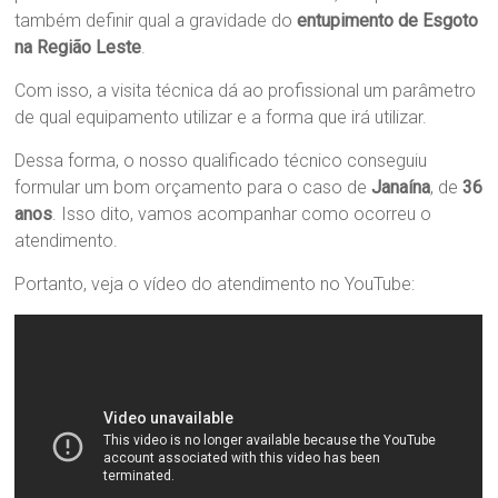
também definir qual a gravidade do
entupimento de Esgoto
na Região Leste
.
Com isso, a visita técnica dá ao profissional um parâmetro
de qual equipamento utilizar e a forma que irá utilizar.
Dessa forma, o nosso qualificado técnico conseguiu
formular um bom orçamento para o caso de
Janaína
, de
36
anos
. Isso dito, vamos acompanhar como ocorreu o
atendimento.
Portanto, veja o vídeo do atendimento no YouTube: