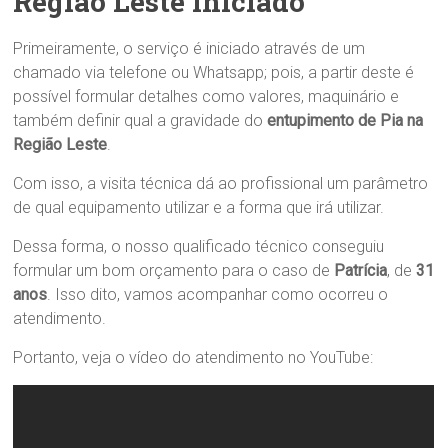
Região Leste Iniciado
Primeiramente, o serviço é iniciado através de um
chamado via telefone ou Whatsapp; pois, a partir deste é
possível formular detalhes como valores, maquinário e
também definir qual a gravidade do
entupimento de Pia na
Região Leste
.
Com isso, a visita técnica dá ao profissional um parâmetro
de qual equipamento utilizar e a forma que irá utilizar.
Dessa forma, o nosso qualificado técnico conseguiu
formular um bom orçamento para o caso de
Patrícia
, de
31
anos
. Isso dito, vamos acompanhar como ocorreu o
atendimento.
Portanto, veja o vídeo do atendimento no YouTube: