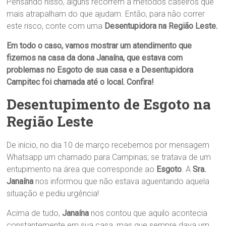
Pensando nisso, alguns recorrem à métodos caseiros que
mais atrapalham do que ajudam. Então, para não correr
este risco, conte com uma
Desentupidora na Região Leste
.
Em todo o caso, vamos mostrar um atendimento que
fizemos na casa da dona
Janaína
,
que estava com
problemas no
Esgoto
de sua casa e a Desentupidora
Campitec foi chamada até o local. Confira!
Desentupimento de
Esgoto
na
Região Leste
De início, no dia 10 de março recebemos por mensagem
Whatsapp um chamado para Campinas; se tratava de um
entupimento na área que corresponde ao
Esgoto
. A
Sra.
Janaína
nos informou que não estava aguentando aquela
situação e pediu urgência!
Acima de tudo,
Janaína
nos contou que aquilo acontecia
constantemente em sua casa, mas que sempre dava um