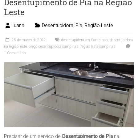
Desentupimento de Pia na Região
Leste
Luana
Desentupidora
,
Pia
,
Região Leste
25 de março de 2022
desentupidora em Campinas
,
desentupidora
na região leste
,
preço desentupidora campinas
,
região leste campinas
1 Comentário
Precisar de um serviço de
Desentupimento de Pia
na