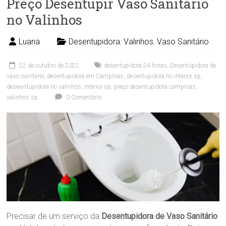
Preço Desentupir Vaso Sanitário
no Valinhos
Luana
Desentupidora
,
Valinhos
,
Vaso Sanitário
22 de outubro de 2022
desentupidora 24 horas
,
Desentupidora de
vaso sanitário
,
desentupidora em Campinas
,
desentupidora no interior sp
,
desewntupidora no valinhos
,
interior sp
,
preço desentupidora campinas
,
valinhos sp
0 Comentário
Precisar de um serviço da
Desentupidora de Vaso Sanitário