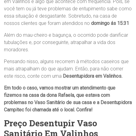
em Valinhos é algo que acontece com frequência. Pois, se
você tem ou já teve problemas de entupimento sabe como
essa situação é desgastante. Sobretudo, na casa de
nossos clientes que foram atendidos no
domingo ás 15:31
Além do mau-cheiro e bagunça, o ocorrido pode danificar
tubulações e, por conseguinte, atrapalhar a vida dos
moradores.
Pensando nisso, alguns recorrem à métodos caseiros que
mais atrapalham do que ajudam. Então, para não correr
este risco, conte com uma
Desentupidora em Valinhos
.
Em todo o caso, vamos mostrar um atendimento que
fizemos na casa da dona
Rafaela
, que estava com
problemas no
Vaso Sanitário
de sua casa
e a
Desentupidora
Campitec
foi chamada até o local. Confira!
Preço Desentupir Vaso
Sanitário Em Valinhos