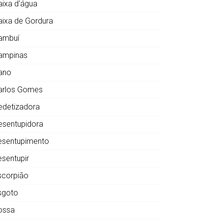
aixa d'água
aixa de Gordura
ambuí
ampinas
ano
arlos Gomes
edetizadora
esentupidora
esentupimento
esentupir
scorpião
sgoto
ossa