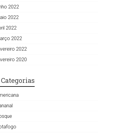
unho 2022
aio 2022
ril 2022
arço 2022
evereiro 2022
evereiro 2020
Categorias
mericana
ananal
osque
otafogo