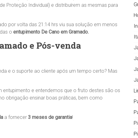
G
 de Proteção Individual) e distribuírem as mesmas para
H
ciado por volta das 21:14 hrs viu sua solução em menos
I
odas o
entupimento De Cano em Gramado.
It
Gramado e Pós-venda
J
J
J
nda e o suporte ao cliente após um tempo certo? Mas
J
m entupimento e entendemos que o fruto destes são os
L
mo obrigação ensinar boas práticas, bem como
P
Pa
la
a fornecer
3 meses de garantia
!
P
P