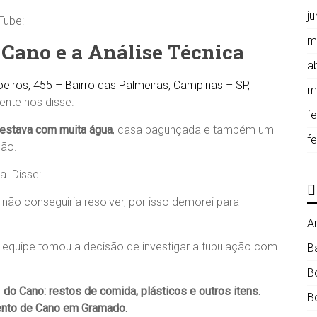
j
Tube:
m
 Cano e a Análise Técnica
ab
eiros, 455 – Bairro das Palmeiras, Campinas – SP,
m
iente nos disse.
f
 estava com muita água
, casa bagunçada e também um
f
ção.
a. Disse:
ão conseguiria resolver, por isso demorei para
A
equipe tomou a decisão de investigar a tubulação com
B
B
o
do Cano
:
restos de comida, plásticos e outros itens.
B
nto de Cano em Gramado.