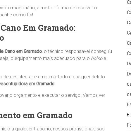
C
idir o maquinário, a melhor forma de resolver o
C
panhe como foi!
C
e Cano Em Gramado:
C
o
C
de Cano em Gramado
, o técnico responsável conseguiu
C
u seja, o equipamento mais adequado para o
bolso
e
D
D
 de desintegrar e empurrar todo e qualquer detrito
esentupidora em Gramado
.
d
d
rovar o orçamento e executar o serviço. Vamos ver
E
mento em Gramado
E
F
início a qualquer trabalho, nossos profissionais são