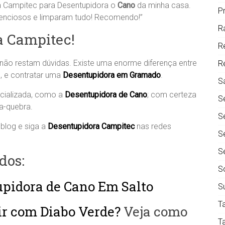
 Campitec para Desentupidora o
Cano
da minha casa.
P
atenciosos e limparam tudo! Recomendo!”
R
a Campitec!
R
ão restam dúvidas. Existe uma enorme diferença entre
R
, e contratar uma
Desentupidora em Gramado
.
S
cializada, como a
Desentupidora de Cano
; com certeza
S
a-quebra.
S
blog e siga a
Desentupidora Campitec
nas redes
S
S
dos:
S
upidora de Cano Em Salto
S
T
r com Diabo Verde?
Veja como
T