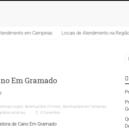
Atendimento em Campinas
Locais de Atendimento na Regiã
Cano Em Gramado
P
o
P
entupir esgoto
,
desentupidora 24 horas
,
desentupidora em Campinas
,
G
upidora campinas
0 Comentário
Qu
D