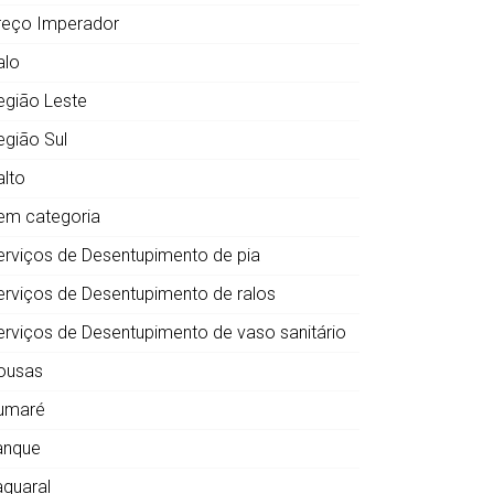
reço Imperador
alo
egião Leste
egião Sul
alto
em categoria
erviços de Desentupimento de pia
erviços de Desentupimento de ralos
erviços de Desentupimento de vaso sanitário
ousas
umaré
anque
aquaral