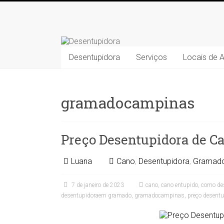
Skip
to
Desentupidora
content
Desentupidora
Desentupidora
Serviços
Locais de 
em
Campinas
/
Preço
gramadocampinas
30
%
mais
Preço Desentupidora de 
barato!!
Luana
Cano
,
Desentupidora
,
Gramad
7 de janeiro de 2023
cano
,
cano entupido
,
como des
desentupidoraem gramado
,
gramadocampinas
,
preço desent