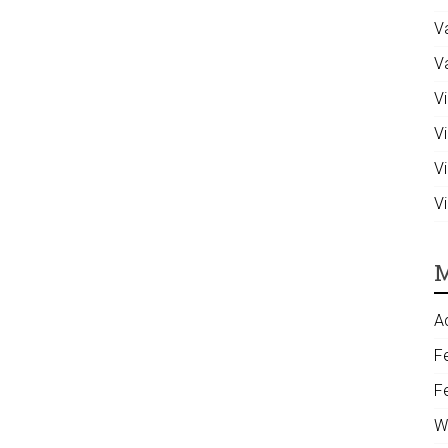
V
V
Vi
V
V
V
M
A
F
F
W