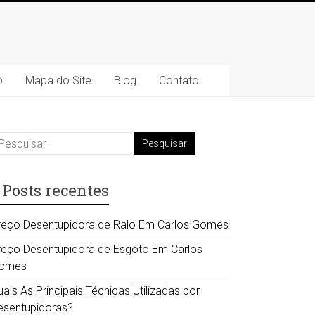
o
Mapa do Site
Blog
Contato
Posts recentes
reço Desentupidora de Ralo Em Carlos Gomes
reço Desentupidora de Esgoto Em Carlos
omes
ais As Principais Técnicas Utilizadas por
esentupidoras?