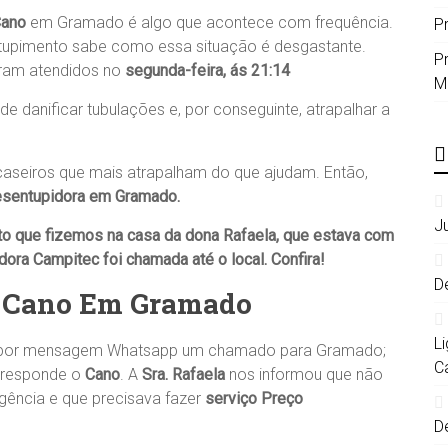
Cano
em Gramado é algo que acontece com frequência.
P
ntupimento sabe como essa situação é desgastante.
P
oram atendidos no
segunda-feira, ás 21:14
M
 danificar tubulações e, por conseguinte, atrapalhar a
aseiros que mais atrapalham do que ajudam. Então,
sentupidora em Gramado
.
J
to que fizemos na casa da dona
Rafaela
, que estava com
dora Campitec
foi chamada até o local. Confira!
D
e Cano Em Gramado
L
os por mensagem Whatsapp um chamado para Gramado;
C
rresponde o
Cano
. A
Sra. Rafaela
nos informou que não
gência e que precisava fazer
serviço Preço
D