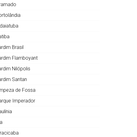
ramado
ortolândia
ndaiatuba
atiba
ardim Brasil
ardim Flamboyant
ardim Nilópolis
ardim Santan
impeza de Fossa
arque Imperador
ulínia
ia
iracicaba