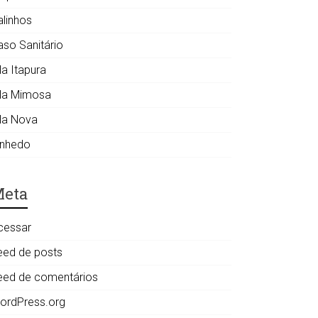
alinhos
aso Sanitário
la Itapura
ila Mimosa
ila Nova
inhedo
eta
cessar
eed de posts
eed de comentários
ordPress.org