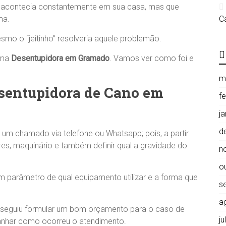
 acontecia constantemente em sua casa, mas que
ma.
C
mo o “jeitinho” resolveria aquele problemão.
uma
Desentupidora em Gramado
. Vamos ver como foi e
m
sentupidora de Cano em
f
j
d
e um chamado via telefone ou Whatsapp; pois, a partir
res, maquinário e também definir qual a gravidade do
n
o
 um parâmetro de qual equipamento utilizar e a forma que
s
a
onseguiu formular um bom orçamento para o caso de
j
anhar como ocorreu o atendimento.