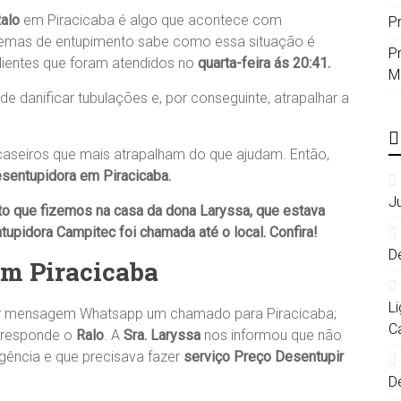
alo
em Piracicaba é algo que acontece com
P
oblemas de entupimento sabe como essa situação é
P
lientes que foram atendidos no
quarta-feira ás 20:41.
M
 danificar tubulações e, por conseguinte, atrapalhar a
aseiros que mais atrapalham do que ajudam. Então,
sentupidora em Piracicaba
.
J
to que fizemos na casa da dona
Laryssa
, que estava
tupidora Campitec
foi chamada até o local. Confira!
D
Em Piracicaba
L
por mensagem Whatsapp um chamado para Piracicaba;
C
rresponde o
Ralo
. A
Sra. Laryssa
nos informou que não
gência e que precisava fazer
serviço Preço Desentupir
D