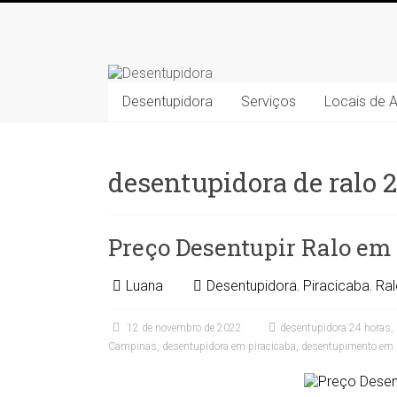
Skip
to
Desentupidora
content
Desentupidora
Desentupidora
Serviços
Locais de 
em
Campinas
/
Preço
desentupidora de ralo 
30
%
mais
Preço Desentupir Ralo em
barato!!
Luana
Desentupidora
,
Piracicaba
,
Ral
12 de novembro de 2022
desentupidora 24 horas
,
Campinas
,
desentupidora em piracicaba
,
desentupimento em 