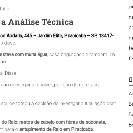
j
Tube:
m
 a Análise Técnica
ab
é Abdalla, 445 – Jardim Elite, Piracicaba – SP, 13417-
m
s disse.
f
 estava com muita água
, casa bagunçada e também um
f
ção.
a. Disse:
ão conseguiria resolver, por isso demorei para
A
equipe tomou a decisão de investigar a tubulação com
B
B
o
do Ralo
:
restos de cabelo com fibras de sabonete,
B
am para o
entupimento de Ralo em Piracicaba.