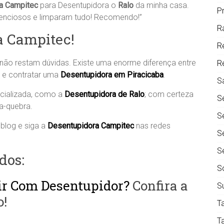
a Campitec
para Desentupidora o
Ralo
da minha casa.
P
atenciosos e limparam tudo! Recomendo!”
R
a Campitec!
R
ão restam dúvidas. Existe uma enorme diferença entre
R
, e contratar uma
Desentupidora em Piracicaba
.
S
cializada, como a
Desentupidora de Ralo
; com certeza
S
a-quebra.
S
blog e siga a
Desentupidora Campitec
nas redes
S
S
dos:
S
r Com Desentupidor?
Confira a
S
o!
T
T