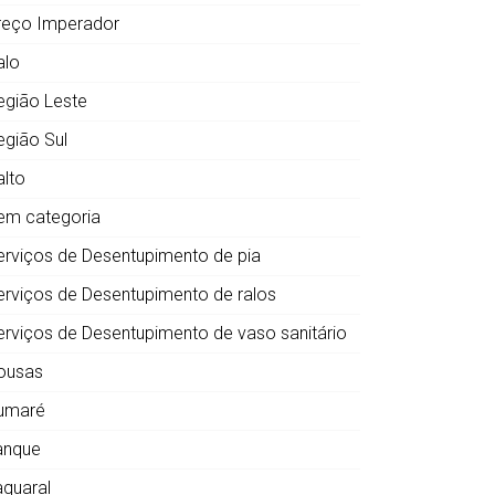
reço Imperador
alo
egião Leste
egião Sul
alto
em categoria
erviços de Desentupimento de pia
erviços de Desentupimento de ralos
erviços de Desentupimento de vaso sanitário
ousas
umaré
anque
aquaral