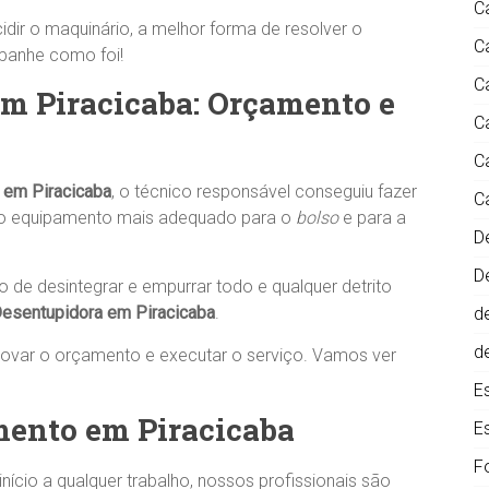
C
idir o maquinário, a melhor forma de resolver o
C
panhe como foi!
C
Em Piracicaba: Orçamento e
C
C
 em Piracicaba
, o técnico responsável conseguiu fazer
C
a, o equipamento mais adequado para o
bolso
e para a
D
D
 de desintegrar e empurrar todo e qualquer detrito
esentupidora em Piracicaba
.
d
d
rovar o orçamento e executar o serviço. Vamos ver
E
mento em Piracicaba
E
F
início a qualquer trabalho, nossos profissionais são