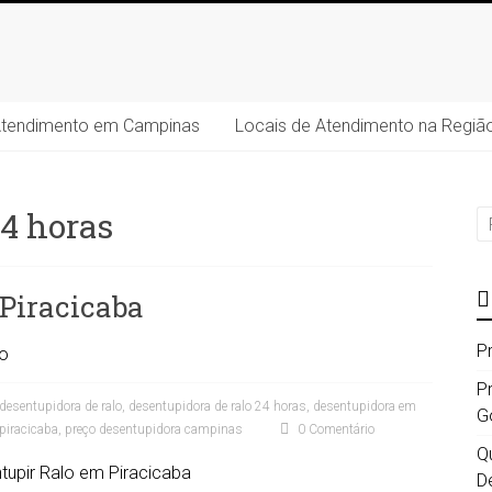
Atendimento em Campinas
Locais de Atendimento na Regiã
24 horas
 Piracicaba
P
o
P
desentupidora de ralo
,
desentupidora de ralo 24 horas
,
desentupidora em
G
piracicaba
,
preço desentupidora campinas
0 Comentário
Qu
D