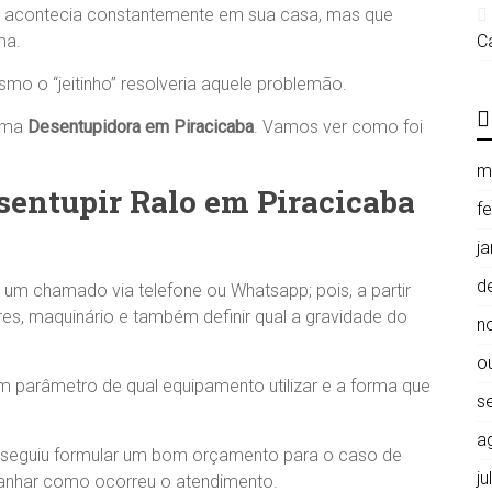
o acontecia constantemente em sua casa, mas que
ma.
C
mo o “jeitinho” resolveria aquele problemão.
 uma
Desentupidora em Piracicaba
. Vamos ver como foi
m
entupir Ralo em Piracicaba
f
j
d
e um chamado via telefone ou Whatsapp; pois, a partir
res, maquinário e também definir qual a gravidade do
n
o
 um parâmetro de qual equipamento utilizar e a forma que
s
a
onseguiu formular um bom orçamento para o caso de
j
anhar como ocorreu o atendimento.