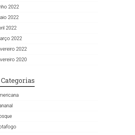
unho 2022
aio 2022
ril 2022
arço 2022
evereiro 2022
evereiro 2020
Categorias
mericana
ananal
osque
otafogo