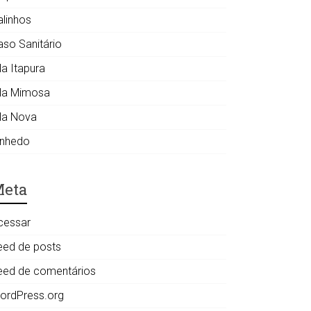
alinhos
aso Sanitário
la Itapura
ila Mimosa
ila Nova
inhedo
eta
cessar
eed de posts
eed de comentários
ordPress.org