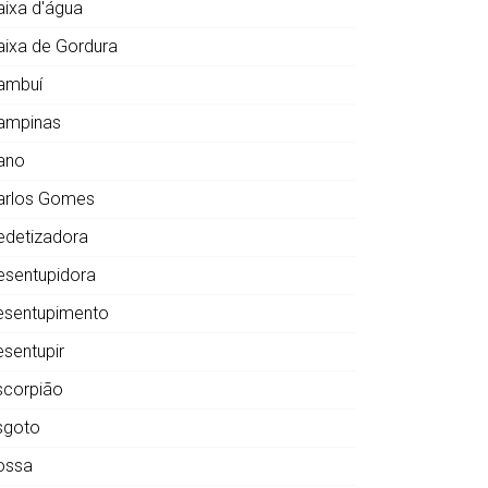
aixa d'água
aixa de Gordura
ambuí
ampinas
ano
arlos Gomes
edetizadora
esentupidora
esentupimento
esentupir
scorpião
sgoto
ossa