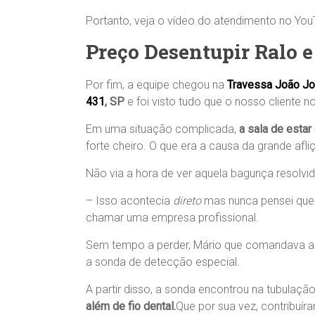
Portanto, veja o vídeo do atendimento no You
Preço Desentupir Ralo e
Por fim, a equipe chegou na
Travessa João Jos
431
, SP
e foi visto tudo que o nosso cliente no
Em uma situação complicada,
a sala de estar
forte cheiro. O que era a causa da grande afli
Não via a hora de ver aquela bagunça resolvid
– Isso acontecia
direto
mas nunca pensei que n
chamar uma empresa profissional.
Sem tempo a perder, Mário que comandava a 
a sonda de detecção especial.
A partir disso, a sonda encontrou na tubulaçã
além de fio dental.
Que por sua vez, contribuír