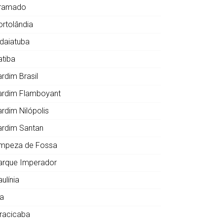
ramado
ortolândia
ndaiatuba
atiba
ardim Brasil
ardim Flamboyant
ardim Nilópolis
ardim Santan
impeza de Fossa
arque Imperador
ulínia
ia
iracicaba