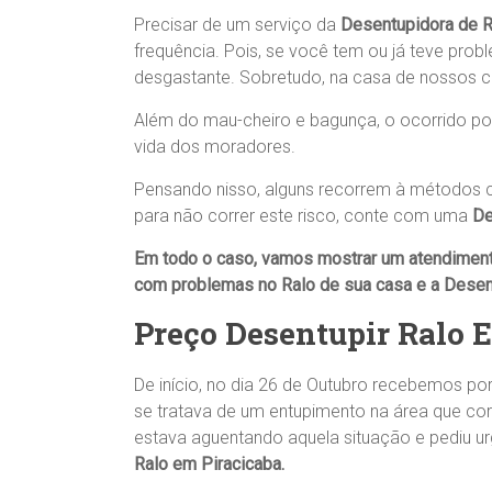
Precisar de um serviço da
Desentupidora de R
frequência. Pois, se você tem ou já teve pr
desgastante. Sobretudo, na casa de nossos c
Além do mau-cheiro e bagunça, o ocorrido pode
vida dos moradores.
Pensando nisso, alguns recorrem à métodos c
para não correr este risco, conte com uma
De
Em todo o caso, vamos mostrar um atendimen
com problemas no
Ralo
de sua casa
e a
Desen
Preço Desentupir Ralo 
De início, no dia 26 de Outubro recebemos 
se tratava de um entupimento na área que co
estava aguentando aquela situação e pediu ur
Ralo em Piracicaba.