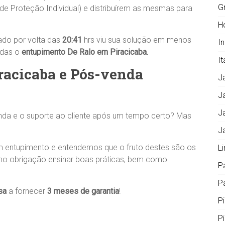
G
 de Proteção Individual) e distribuírem as mesmas para
H
iado por volta das
20:41
hrs viu sua solução em menos
I
odas o
entupimento De Ralo em Piracicaba.
It
iracicaba e Pós-venda
J
J
J
nda e o suporte ao cliente após um tempo certo? Mas
J
m entupimento e entendemos que o fruto destes são os
L
mo obrigação ensinar boas práticas, bem como
P
Pa
sa
a fornecer
3 meses de garantia
!
P
P