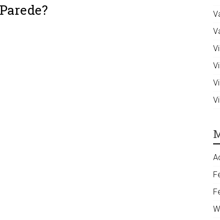
 Parede?
V
V
Vi
V
V
V
M
A
F
F
W