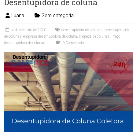
Desentupidora de coluna
Luana
Sem categoria
4 de fevereiro de 2020
desentupidora de colunas
,
desentupimento
de colunas
,
empresa desentupidora de coluna
,
limpeza de colunas
,
Preço
desentupidora de colunas
0 Comentário