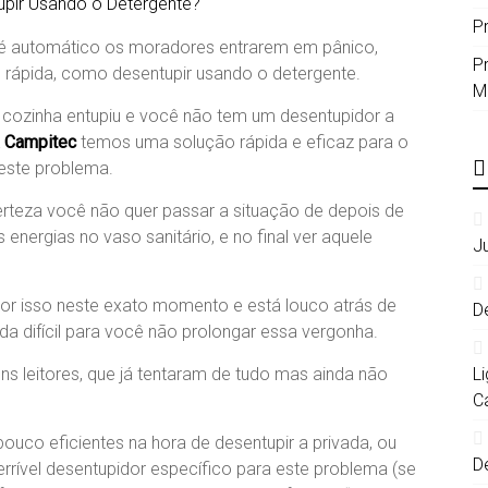
P
 é automático os moradores entrarem em pânico,
P
rápida, como desentupir usando o detergente.
M
a cozinha entupiu e você não tem um desentupidor a
 Campitec
temos uma solução rápida e eficaz para o
neste problema.
certeza você não quer passar a situação de depois de
energias no vaso sanitário, e no final ver aquele
J
or isso neste exato momento e está louco atrás de
D
a difícil para você não prolongar essa vergonha.
s leitores, que já tentaram de tudo mas ainda não
L
C
ouco eficientes na hora de desentupir a privada, ou
D
rrível desentupidor específico para este problema (se