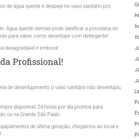
G
ros de água quente e despeje no vaso sanitário por,
H
I
te. Água quente demais pode danificar a porcelana do
lendo para saber como desentupir com detergente!
It
a desagradável ir embora!
J
da Profissional!
J
J
J
ra de desentupimento o vaso sanitário não desentupiu,
L
P
mpre disponível, 24 horas por dia prontos para
Pa
ulo ou na Grande São Paulo.
P
 equipamentos de última geração, chegamos ao local e
!
P