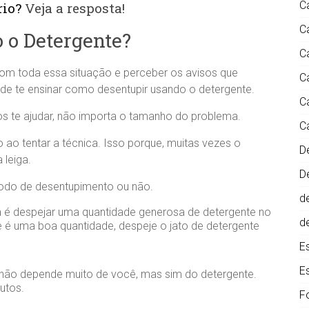
C
rio?
Veja a resposta!
C
 o Detergente?
C
 com toda essa situação e perceber os avisos que
C
 de te ensinar como desentupir usando o detergente.
C
 te ajudar, não importa o tamanho do problema.
C
ao tentar a técnica. Isso porque, muitas vezes o
D
 leiga.
D
étodo de desentupimento ou não.
d
ita é despejar uma quantidade generosa de detergente no
d
ue é uma boa quantidade, despeje o jato de detergente
E
E
 não depende muito de você, mas sim do detergente.
utos.
F