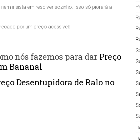
P
 nem insista em resolver sozinho. Isso só piorará a
R
ecado por um preço acessível!
R
R
S
como nós fazemos para dar
Preço
S
Em Bananal
S
reço Desentupidora de Ralo no
S
S
S
S
T
T