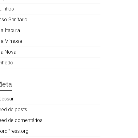
alinhos
aso Sanitário
la Itapura
ila Mimosa
ila Nova
inhedo
eta
cessar
eed de posts
eed de comentários
ordPress.org