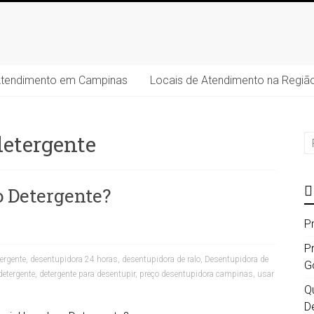
Atendimento em Campinas
Locais de Atendimento na Regiã
etergente
 Detergente?
P
P
ergente
,
desentupidora 24 horas
,
desentupidora de ralo
,
Desentupidora de
G
detergente
,
detergente para desentupir
,
preço desentupidora campinas
,
usar
Qu
D