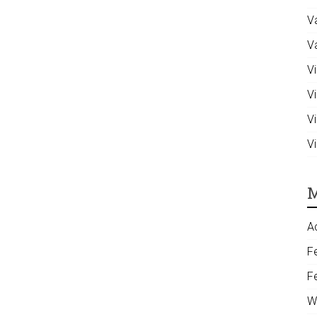
V
V
Vi
V
V
V
M
A
F
F
W