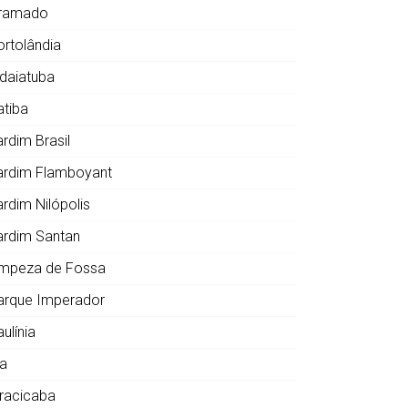
ramado
ortolândia
ndaiatuba
atiba
ardim Brasil
ardim Flamboyant
ardim Nilópolis
ardim Santan
impeza de Fossa
arque Imperador
ulínia
ia
iracicaba