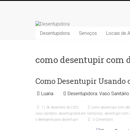
Skip
to
Desentupidora
content
Desentupidora
Desentupidora
Serviços
Locais de 
em
Campinas
/
Preço
como desentupir com d
30
%
mais
Como Desentupir Usando o
barato!!
Luana
Desentupidora
,
Vaso Sanitário
11 de dezembro de 2022
como desentupir com det
vaso sanitário
,
desentupidora em Campinas
,
desentupir com 
o detergente para desentupir
0 Comentário