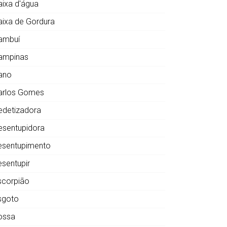
aixa d'água
aixa de Gordura
ambuí
ampinas
ano
arlos Gomes
edetizadora
esentupidora
esentupimento
esentupir
scorpião
sgoto
ossa