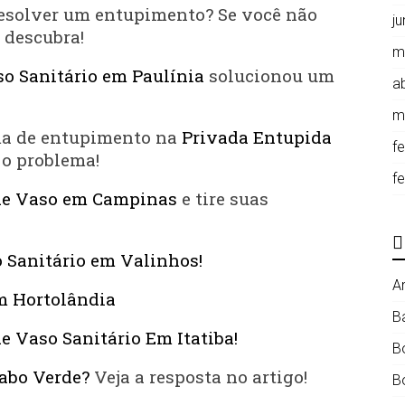
esolver um entupimento? Se você não
j
e descubra!
m
o Sanitário em Paulínia
solucionou um
ab
m
ma de entupimento na
Privada Entupida
f
o problema!
f
de Vaso em Campinas
e tire suas
 Sanitário em Valinhos!
A
m Hortolândia
B
e Vaso Sanitário Em Itatiba!
B
abo Verde?
Veja a resposta no artigo!
B