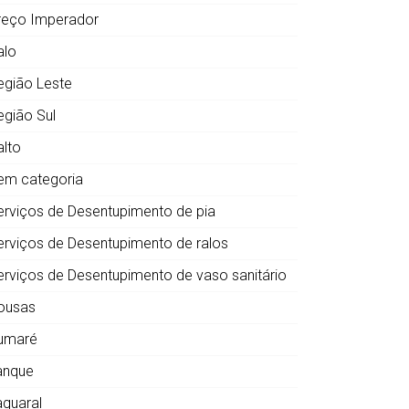
reço Imperador
alo
egião Leste
egião Sul
alto
em categoria
erviços de Desentupimento de pia
erviços de Desentupimento de ralos
erviços de Desentupimento de vaso sanitário
ousas
umaré
anque
aquaral