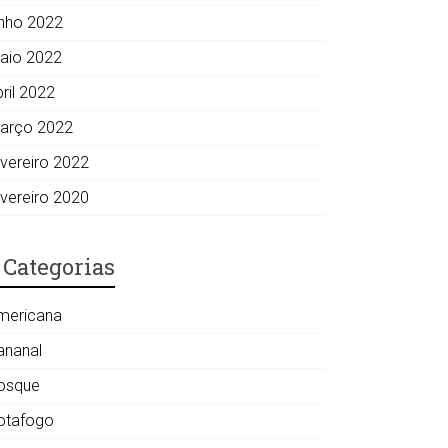
unho 2022
aio 2022
ril 2022
arço 2022
evereiro 2022
evereiro 2020
Categorias
mericana
ananal
osque
otafogo