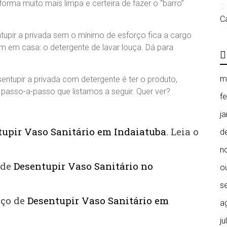
forma muito mais limpa e certeira de fazer o “barro”
C
tupir a privada sem o mínimo de esforço fica a cargo
 em casa: o detergente de lavar louça. Dá para
m
entupir a privada com detergente é ter o produto,
 passo-a-passo que listamos a seguir. Quer ver?
f
j
tupir Vaso Sanitário em Indaiatuba
. Leia o
d
n
 de
Desentupir Vaso Sanitário no
o
s
iço de
Desentupir Vaso Sanitário em
a
j