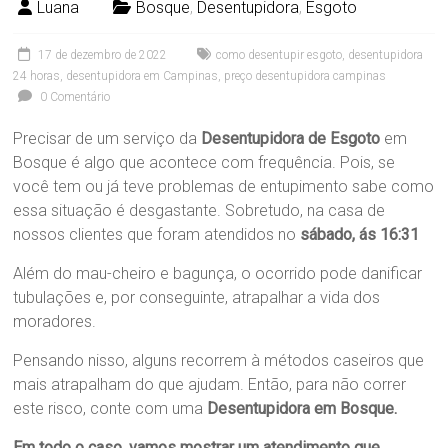
Luana
Bosque
,
Desentupidora
,
Esgoto
17 de dezembro de 2022
como desentupir esgoto
,
desentupidora
24 horas
,
desentupidora em Campinas
,
preço desentupidora campinas
0 Comentário
Precisar de um serviço da
Desentupidora de Esgoto
em
Bosque é algo que acontece com frequência. Pois, se
você tem ou já teve problemas de entupimento sabe como
essa situação é desgastante. Sobretudo, na casa de
nossos clientes que foram atendidos no
sábado, ás 16:31
Além do mau-cheiro e bagunça, o ocorrido pode danificar
tubulações e, por conseguinte, atrapalhar a vida dos
moradores.
Pensando nisso, alguns recorrem à métodos caseiros que
mais atrapalham do que ajudam. Então, para não correr
este risco, conte com uma
Desentupidora em Bosque
.
Em todo o caso, vamos mostrar um atendimento que