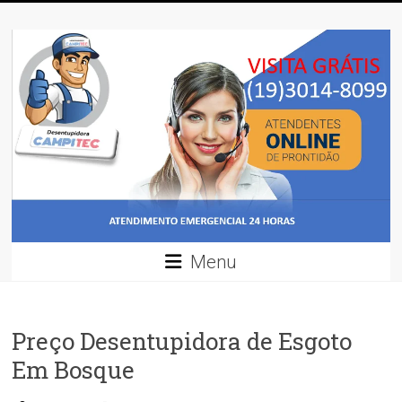
Skip
Desentupidora
to
content
Desentupidora
em
Campinas
/
Preço
30
%
mais
barato!!
Menu
Preço Desentupidora de Esgoto
Em Bosque